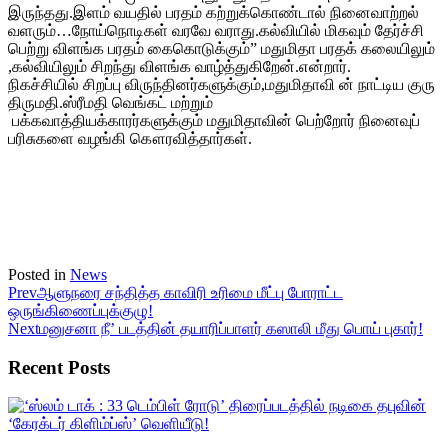
இருந்தது.இளம் வயதில் பரதம் கற்றுக்கொண்டால் நினைவாற்றல்
வளரும்…நோய்நொடிகள் வரவே வராது.கல்வியில் மிகவும் தேர்ச்சி
பெற்று விளங்க பரதம் கைகொடுக்கும்” மதுமிதா பரதக் கலையிலும்
,கல்வியிலும் சிறந்து விளங்க வாழ்த்துகிறேன்.என்றார்.
நிகச்சியில் சிறப்பு விருந்தினர்களுக்கும்,மதுமிதாவி ன் நாட்டிய குரு
திருமதி.ஸ்ரீமதி வெங்கட் மற்றும்
பக்கவாத்தியக்காரர்களுக்கும் மதுமிதாவின் பெற்றோர் நினைவுப்
பரிசுகளை வழங்கி கௌரவித்தார்கள்.
Posted in
News
Prev
ஆளுநரை சந்தித்த காவிரி உரிமை மீட்பு போராட்ட
ஒருங்கிணைப்புக்குழு!
Next
மனுசனா நீ’ படத்தின் தயாரிப்பாளர் கஸாலி மீது பொய் புகார்!
Recent Posts