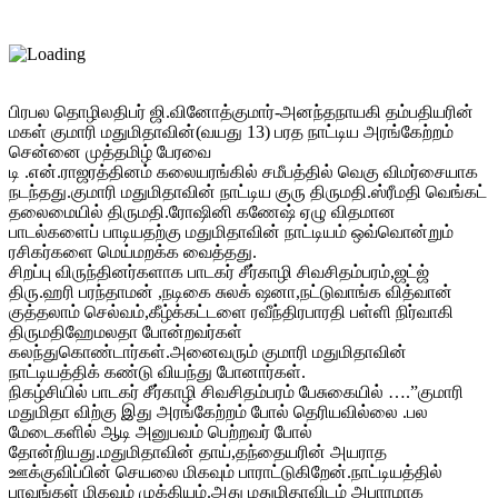
பிரபல தொழிலதிபர் ஜி.வினோத்குமார்-அனந்தநாயகி தம்பதியரின்
மகள் குமாரி மதுமிதாவின்(வயது 13) பரத நாட்டிய அரங்கேற்றம்
சென்னை முத்தமிழ் பேரவை
டி .என்.ராஜரத்தினம் கலையரங்கில் சமீபத்தில் வெகு விமர்சையாக
நடந்தது.குமாரி மதுமிதாவின் நாட்டிய குரு திருமதி.ஸ்ரீமதி வெங்கட்
தலைமையில் திருமதி.ரோஷினி கணேஷ் ஏழு விதமான
பாடல்களைப் பாடியதற்கு மதுமிதாவின் நாட்டியம் ஒவ்வொன்றும்
ரசிகர்களை மெய்மறக்க வைத்தது.
சிறப்பு விருந்தினர்களாக பாடகர் சீர்காழி சிவசிதம்பரம்,ஜட்ஜ்
திரு.ஹரி பரந்தாமன் ,நடிகை சுலக் ஷனா,நட்டுவாங்க வித்வான்
குத்தலாம் செல்வம்,கீழ்க்கட்டளை ரவீந்திரபாரதி பள்ளி நிர்வாகி
திருமதிஹேமலதா போன்றவர்கள்
கலந்துகொண்டார்கள்.அனைவரும் குமாரி மதுமிதாவின்
நாட்டியத்திக் கண்டு வியந்து போனார்கள்.
நிகழ்சியில் பாடகர் சீர்காழி சிவசிதம்பரம் பேசுகையில் ….”குமாரி
மதுமிதா விற்கு இது அரங்கேற்றம் போல் தெரியவில்லை .பல
மேடைகளில் ஆடி அனுபவம் பெற்றவர் போல்
தோன்றியது.மதுமிதாவின் தாய்,தந்தையரின் அயராத
ஊக்குவிப்பின் செயலை மிகவும் பாராட்டுகிறேன்.நாட்டியத்தில்
பாவங்கள் மிகவும் முக்கியம்.அது மதுமிதாவிடம் அபாரமாக