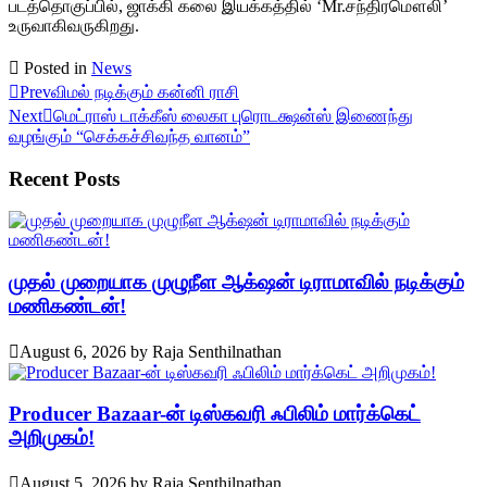
படத்தொகுப்பில், ஜாக்கி கலை இயக்கத்தில் ‘Mr.சந்திரமௌலி’
உருவாகிவருகிறது.
Posted in
News
Prev
விமல் நடிக்கும் கன்னி ராசி
Next
மெட்ராஸ் டாக்கீஸ் லைகா புரொடக்ஷன்ஸ் இணைந்து
வழங்கும் “செக்கச்சிவந்த வானம்”
Recent Posts
முதல் முறையாக முழுநீள ஆக்‌ஷன் டிராமாவில் நடிக்கும்
மணிகண்டன்!
August 6, 2026
by
Raja Senthilnathan
Producer Bazaar-ன் டிஸ்கவரி ஃபிலிம் மார்க்கெட்
அறிமுகம்!
August 5, 2026
by
Raja Senthilnathan