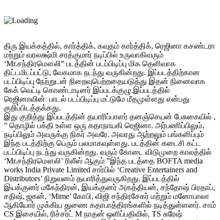
திரு இயக்கத்தில், கார்த்திக், கவுதம் கார்த்திக், ரெஜினா கசண்டரா
மற்றும் வரலக்ஷ்மி சரத்குமார் நடிப்பில் உருவாகிவரும்
‘Mr.சந்திரமௌலி” படத்தின் படப்பிடிப்பு மிக தெளிவாக
திட்டமிடப்பட்டு, வேகமாக நடந்து வருகின்றது. இப்படத்திற்கான
படப்பிடிப்பு நேற்றுடன் நிறைவுபெற்றதையடுத்து இதன் நினைவாக
கேக் வெட்டி கொண்டாடினர் இப்படக்குழு.இப்படத்தில்
ரெஜினாவின் பாடல் படப்பிடிப்பு மட்டுமே மீதமுள்ளது என்பது
குறிப்பிடத்தக்கது.
இது குறித்து இப்படத்தின் தயாரிப்பாளர் தனஞ்செயன் பேசுகையில் ,
” தொழில் பக்தி உள்ள ஒரு கதாநாயகி ரெஜினா. அர்பணிப்பிலும்,
நடிப்பிலும் அவருக்கு நிகர் அவரே. அவரது ஆற்றலும் பங்களிப்பும்
இந்த படத்திற்கு பெரும் பலமாகவுள்ளது. படத்தின் கடைசி கட்ட
படப்பிடிப்பு நடந்து வருகின்றது. வரும் கோடை விடுமுறை காலத்தில்
‘Mr.சந்திரமௌலி’ ரிலீஸ் ஆகும் ”இந்த படத்தை BOFTA media
works India Private Limited சார்பில் ‘Creative Entertainers and
Distributors’ நிறுவனம் தயாரித்துவருகிறது. இப்படத்தில்
இயக்குனர் மகேந்திரன், இயக்குனர் அகத்தியன், சந்தோஷ் பிரதாப்,
சதிஷ், ஜகன், ‘Mime’ கோபி, விஜி சந்திரசேகர் மற்றும் மனோபாலா
ஆகியோர் முக்கிய துணை கதாபாத்திரங்களில் நடித்துள்ளனர். சாம்
CS இசையில், ரிச்சர்ட் M நாதன் ஒளிப்பதிவில், TS சுரேஷ்