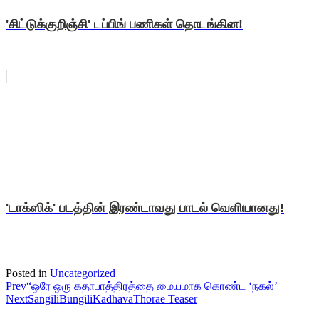
'சிட்டுக்குறிஞ்சி' டப்பிங் பணிகள் தொடங்கின!
'டாக்ஸிக்' படத்தின் இரண்டாவது பாடல் வெளியானது!
Posted in
Uncategorized
Prev
“ஒரே ஒரு கதாபாத்திரத்தை மையமாக கொண்ட ‘நகல்’
Next
SangiliBungiliKadhavaThorae Teaser