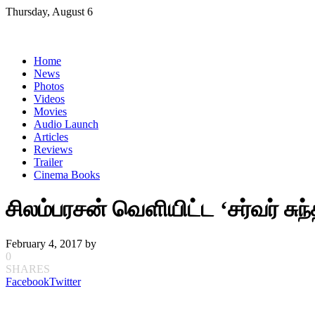
Skip
Thursday, August 6
to
content
Home
News
Photos
Videos
Movies
Audio Launch
Articles
Reviews
Trailer
Cinema Books
சிலம்பரசன் வெளியிட்ட ‘சர்வர் சுந்
February 4, 2017
by
0
SHARES
Facebook
Twitter