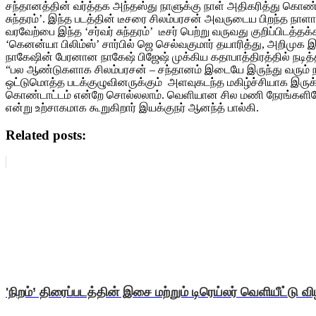
சந்தானத்தின் வர்த்தக அந்தஸ்து நாளுக்கு நாள் அதிகரித்து கொண்
சுந்தரம்’. இந்த படத்தின் டீசரை சிலம்பரசன் அவருடைய பிறந்த நாளா
வரவேற்பை இந்த ‘சர்வர் சுந்தரம்’ டீசர் பெற்று வருவது குறிப்பிடத்தக்
‘கெனன்யா பிலிம்ஸ்’ சார்பில் ஜெ செல்வகுமார் தயாரித்து, அறிமுக இய
நாகேஷின் பேரனான நாகேஷ் பிஜேஷ் முக்கிய கதாபாத்திரத்தில் நடித
“பல ஆண்டுகளாக சிலம்பரசன் – சந்தானம் இடையே இருந்து வரும் நட்ப
ஒட்டுமொத்த படக்குழுவினருக்கும் அளவுகடந்த மகிழ்ச்சியாக இருக
கொண்டாட்டம் என்றே சொல்லலாம். வெளியான சில மணி நேரங்களிலேயே 
என்று உற்சாகமாக கூறுகிறார் இயக்குநர் ஆனந்த் பால்கி.
Related posts:
'நிறம்’ திரைப்படத்தின் இசை மற்றும் டிரெய்லர் வெளியீட்டு வ