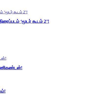
ிரைப்படம் ‘மூடர் கூடம் 2’!
 மணிகண்டன்!
ம்!