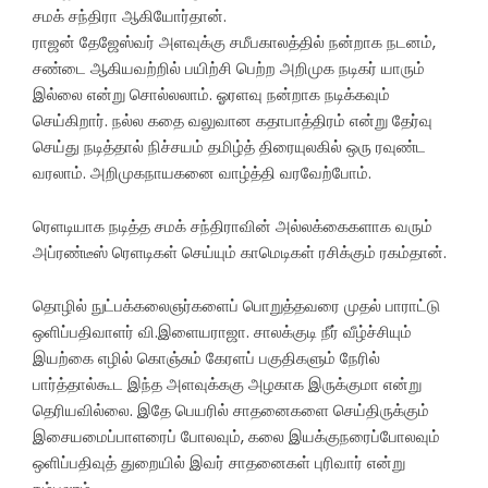
சமக் சந்திரா ஆகியோர்தான்.
ராஜன் தேஜேஸ்வர் அளவுக்கு சமீபகாலத்தில் நன்றாக நடனம்,
சண்டை ஆகியவற்றில் பயிற்சி பெற்ற அறிமுக நடிகர் யாரும்
இல்லை என்று சொல்லலாம். ஓரளவு நன்றாக நடிக்கவும்
செய்கிறார். நல்ல கதை வலுவான கதாபாத்திரம் என்று தேர்வு
செய்து நடித்தால் நிச்சயம் தமிழ்த் திரையுலகில் ஒரு ரவுண்ட
வரலாம். அறிமுகநாயகனை வாழ்த்தி வரவேற்போம்.
ரெளடியாக நடித்த சமக் சந்திராவின் அல்லக்கைகளாக வரும்
அப்ரண்டீஸ் ரெளடிகள் செய்யும் காமெடிகள் ரசிக்கும் ரகம்தான்.
தொழில் நுட்பக்கலைஞர்களைப் பொறுத்தவரை முதல் பாராட்டு
ஒளிப்பதிவாளர் வி.இளையராஜா. சாலக்குடி நீர் வீழ்ச்சியும்
இயற்கை எழில் கொஞ்சும் கேரளப் பகுதிகளும் நேரில்
பார்த்தால்கூட இந்த அளவுக்ககு அழகாக இருக்குமா என்று
தெரியவில்லை. இதே பெயரில் சாதனைகளை செய்திருக்கும்
இசையமைப்பாளரைப் போலவும், கலை இயக்குநரைப்போலவும்
ஒளிப்பதிவுத் துறையில் இவர் சாதனைகள் புரிவார் என்று