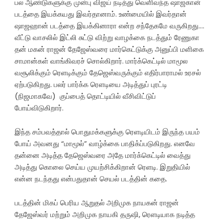
பல ஆண்டுகளுக்கு முன்பு விஜய் நடித்து வெளிவந்த ஷாஜகான்
படத்தை இயக்கயது இவர்தானாம். உண்மையில் இவர்தான்
ஷாஜஹான் படத்தை இயக்கினாரா என்ற சந்தேகமே வருகிறது….
வீட்டு வாசலில் இட்லி சுட்டு விற்று வாழக்கை நடத்தும் ரேணுகா
தன் மகன் ராஜன் தேஜேஸ்வரை மார்கெட்டுக்கு அனுப்பி மளிகை
சாமான்கள் வாங்கிவரச் சொல்கிறார். மார்க்கெட்டில் மாமூல
வசூலிக்கும் ரெளடிக்கும் தேஜெஸ்வருக்கும் எதிர்பாராமல் உரசல்
ஏற்படுகிறது. பலர் பார்க்க ரெளடியை அடித்துப் புரட்டி
(நிஜமாகவே) குப்பைத் தொட்டியில் வீசிவிட்டுப்
போய்விடுகிறார்.
இந்த சம்பவத்தால் பொதுமக்களுக்கு ரெளடியிடம் இருந்த பயம்
போய் அவனது “மாமூல்” வாழ்க்கை பாதிக்ப்படுகிறது. எனவே
தன்னை அடித்த தேஜெஸ்வரை அதே மார்க்கெட்டில் வைத்து
அடித்து கொலை செய்ய முயற்சிக்கிறான் ரெளடி. இறுதியில்
என்ன நடந்தது என்பதுதான் செயல் படத்தின் கதை.
படத்தின் மிகப் பெரிய ஆறுதல் அறிமுக நாயகன் ராஜன்
தேஜேஸ்வர் மற்றும் அறிமுக நாயகி தருஷி, ரெளடியாக நடித்த