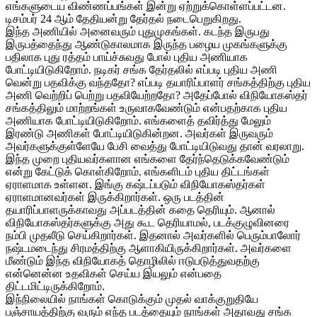
எங்களுடைய விண்ணப்பங்கள் இன்று ஏற்றுக்கொள்ளப்பட்டன.
டிசம்பர் 24 ஆம் தேதியன்று தேர்தல் நடைபெறுகிறது.
இந்த அணியில் அனைவரும் புதுமுகங்கள். கடந்த இருபது
இருபத்தைந்து ஆண்டுகாலமாக இருந்த பழைய முகங்களுக்கு
பதிலாக புது ரத்தம் பாய்ச்சுவது போல் புதிய அணியாக
போட்டியிடுகிறோம். நடிகர் சங்க தேர்தலில் எப்படி புதிய அணி
வென்று பதவிக்கு வந்ததோ? எப்படி தயாரிப்பாளர் சங்கத்திற்கு புதிய
அணி வெற்றிப் பெற்று பதவியேற்றதோ? அதேப்போல் விநியோகஸ்தர்
சங்கத்திலும் மாற்றங்கள் உருவாகவேண்டும் என்பதற்காக புதிய
அணியாக போட்டியிடுகிறோம். எங்களைத் தவிர்த்து மேலும்
இரண்டு அணிகள் போட்டியிடுகின்றன. அவர்கள் இருவரும்
அவர்களுக்குள்ளேயே பேசி வைத்து போட்டியிடுவது தான் வரலாறு.
இந்த முறை புதியவர்களான எங்களை தேர்ந்தெடுக்கவேண்டும்
என்று கேட்டுக் கொள்கிறோம். எங்களிடம் புதிய திட்டங்கள்
ஏராளமாக உள்ளன. இங்கு கஷ்டப்படும் விநியோகஸ்தர்கள்
ஏராளமானவர்கள் இருக்கிறார்கள். ஒரு படத்தின்
தயாரிப்பாளருக்காவது அப்படத்தின் கதை தெரியும். ஆனால்
விநியோகஸ்தர்களுக்கு அது கூட தெரியாமல், படக்குழுவினரை
நம்பி முதலீடு செய்கிறார்கள். இதனால் அவர்களில் பெரும்பாலோர்
நஷ்டமடைந்து சிரமத்திற்கு ஆளாகியிருக்கிறார்கள். அவர்களை
மீண்டும் இந்த விநியோகத் தொழிலில் ஈடுபடுத்துவதற்கு
என்னென்ன உதவிகள் செய்ய இயலும் என்பதை
திட்டமிட்டிருக்கிறோம்.
இந்நிலையில் நாங்கள் கொடுக்கும் முதல் வாக்குறுதியே
பஞ்சாயத்திற்கு வரும் எந்த படத்தையும் நாங்கள் அதாவது சங்க