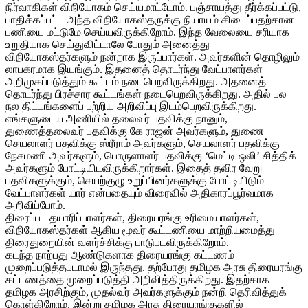
நிர்வாகிகள் விநியோகம் செய்யமாட்டோம். பஞ்சாயத்து தீர்க்கப்பட்டு,
பாதிக்கப்பட்ட அந்த விநியோகஸ்தருக்கு நியாயம் கிடைப்பதற்கான
பணியை மட்டுமே செய்யவிருக்கிறோம். இந்த வேலையை சரியாக
உறுதியாக செய்துவிட்டாலே போதும் அனைத்து
விநியோகஸ்தர்களும் நன்றாக இருப்பார்கள். அவர்களின் தொழிலும்
லாபகரமாக இயங்கும். இதனைத் தொடர்ந்து வேட்பாளர்கள்
அறிமுகப்படுத்தும் கூட்டம் நடைபெறவிருக்கிறது. அதனைத்
தொடர்ந்து பிரச்சார கூட்டங்கள் நடைபெறவிருக்கிறது. அதில் பல
நல திட்டங்களைப் பற்றிய அறிவிப்பு இடம்பெறவிருக்கிறது.
எங்களுடைய அணியில் தலைவர் பதவிக்கு நானும்,
துணைத்தலைவர் பதவிக்கு கே ராஜன் அவர்களும், துணை
செயலாளர் பதவிக்கு ஸ்ரீராம் அவர்களும், செயலாளர் பதவிக்கு
நேசமணி அவர்களும், பொருளாளர் பதவிக்கு ‘மெட்டி ஒலி’ சித்திக்
அவர்களும் போட்டியிடவிருக்கிறார்கள். இதைத் தவிர வேறு
பதவிகளுக்கும், செயற்குழு உறுப்பினர்களுக்கு போட்டியிடும்
வேட்பாளர்கள் யார் என்பதையும் விரைவில் அதிகாரப்பூர்வமாக
அறிவிப்போம்.
திரைப்பட தயாரிப்பாளர்கள், திரையரங்கு உரிமையாளர்கள்,
விநியோகஸ்தர்கள் ஆகிய மூவர் கூட்டணியை மாற்றியமைத்து
திரைதுறையின் வளர்ச்சிக்கு பாடுபடவிருக்கிறோம்.
கடந்த நாற்பது ஆண்டுகளாக திரையரங்கு கட்டணம்
முறைப்படுத்தபடாமல் இருந்தது. தற்போது தமிழக அரசு திரையரங்கு
கட்டணத்தை முறைப்படுத்தி அறிவித்திருக்கிறது. இதற்காக
தமிழக அரசிற்கும், முதல்வர் அவர்களுக்கும் நன்றி தெரிவித்துக்
கொள்கிறோம். இன்று தமிழக அரசு திரையரங்குகளில்