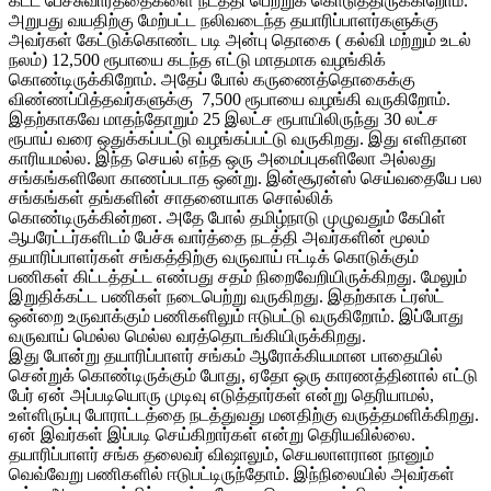
கட்ட பேச்சுவார்த்தைகளை நடத்தி பெற்றுக் கொடுத்திருக்கிறோம்.
அறுபது வயதிற்கு மேற்பட்ட நலிவடைந்த தயாரிப்பாளர்களுக்கு
அவர்கள் கேட்டுக்கொண்ட படி அன்பு தொகை ( கல்வி மற்றும் உடல்
நலம்) 12,500 ரூபாயை கடந்த எட்டு மாதமாக வழங்கிக்
கொண்டிருக்கிறோம். அதேப் போல் கருணைத்தொகைக்கு
விண்ணப்பித்தவர்களுக்கு 7,500 ரூபாயை வழங்கி வருகிறோம்.
இதற்காகவே மாதந்தோறும் 25 இலட்ச ரூபாயிலிருந்து 30 லட்ச
ரூபாய் வரை ஒதுக்கப்பட்டு வழங்கப்பட்டு வருகிறது. இது எளிதான
காரியமல்ல. இந்த செயல் எந்த ஒரு அமைப்புகளிலோ அல்லது
சங்கங்களிலோ காணப்படாத ஒன்று. இன்சூரன்ஸ் செய்வதையே பல
சங்கங்கள் தங்களின் சாதனையாக சொல்லிக்
கொண்டிருக்கின்றன. அதே போல் தமிழ்நாடு முழுவதும் கேபிள்
ஆபரேட்டர்களிடம் பேச்சு வார்த்தை நடத்தி அவர்களின் மூலம்
தயாரிப்பாளர்கள் சங்கத்திற்கு வருவாய் ஈட்டிக் கொடுக்கும்
பணிகள் கிட்டத்தட்ட எண்பது சதம் நிறைவேறியிருக்கிறது. மேலும்
இறுதிக்கட்ட பணிகள் நடைபெற்று வருகிறது. இதற்காக ட்ரஸ்ட்
ஒன்றை உருவாக்கும் பணிகளிலும் ஈடுபட்டு வருகிறோம். இப்போது
வருவாய் மெல்ல மெல்ல வரத்தொடங்கியிருக்கிறது.
இது போன்று தயாரிப்பாளர் சங்கம் ஆரோக்கியமான பாதையில்
சென்றுக் கொண்டிருக்கும் போது, ஏதோ ஒரு காரணத்தினால் எட்டு
பேர் ஏன் அப்படியொரு முடிவு எடுத்தார்கள் என்று தெரியாமல்,
உள்ளிருப்பு போராட்டத்தை நடத்துவது மனதிற்கு வருத்தமளிக்கிறது.
ஏன் இவர்கள் இப்படி செய்கிறார்கள் என்று தெரியவில்லை.
தயாரிப்பாளர் சங்க தலைவர் விஷாலும், செயலாளரான நானும்
வெவ்வேறு பணிகளில் ஈடுபட்டிருந்தோம். இந்நிலையில் அவர்கள்