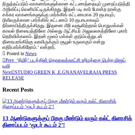
நிறுத்தப்படும் வாகனங்களுக்கான கட்டணத்தையும் முறைப்படுத்தி
அறிவிப்பு வெளியிட்டிருக்கிறது. இதன் படி கார் போன்ற நான்கு
சக்கர வாகனங்களுக்கு பார்க்கிங் கட்டணமாக 20 ரூபாயும்,
டூவீலருக்கான பார்க்கிங் கட்டணம் 10 ரூபாயாகவும்
நிர்ணயித்திருக்கிறது. இதனை மீறி வசூலித்தால் பொதுமக்கள்
காவல் நிலையத்திலோ அல்லது ஆட்சியர் அலுவலகத்திலோ புகார்
தெரிவிக்கலாம். இதன் மூலம் மக்கள் குடும்பத்துடன்
திரையரங்கிற்கு வரவிருக்கும் சூழல் உருவாகும் என்று
எதிர்பார்க்கிறோம்.‘ என்றார்.
Posted in
News
Prev
‘நிமிர்’ படத்தின் தொலைக்காட்சி உரிமத்தை பெற்ற விஜய்
டிவி
Next
STUDIO GREEN K .E.GNANAVELRAJA PRESS
RELEASE
Recent Posts
13 ஆண்டுகளுக்குப் பிறகு மீண்டும் வரும் கல்ட் கிளாசிக்
திரைப்படம் ‘மூடர் கூடம் 2’!