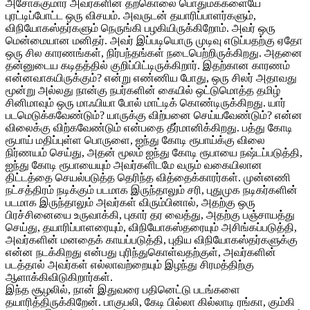
அசோக்குமார் அவர்களின் தற்கொலை பொதுமக்களையே
புரட்டிப்போட்ட ஒரு விசயம். அவருடன் தயாரிப்பாளர்களும்,
விநியோகஸ்தர்களும் நெருங்கி பழகியிருக்கிறோம். அவர் ஒரு
மென்மையான மனிதர். அவர் இப்படியொரு முடிவு எடுப்பதற்கு ஏதோ
ஒரு சில காரணங்கள், நிர்பந்தங்கள் நடைபெற்றிருக்கிறது. அதனை
தன்னுடைய கடிதத்தில் குறிப்பிட்டிருக்கிறார். இதற்கான காரணம்
என்னவாகயிருக்கும்? என்று எண்ணிய போது, ஒரு சிலர் அதாவது
மூன்று அல்லது நான்கு நபர்களின் கையில் ஒட்டுமொத்த தமிழ்
சினிமாவும் ஒரு மாஃபியா போல் மாட்டிக் கொண்டிருக்கிறது. யார்
படமெடுக்கவேண்டும்? யாருக்கு விற்பனை செய்யவேண்டும்? என்ன
விலைக்கு விற்கவேண்டும் என்பதை தீர்மானிக்கிறது. பத்து கோடி
ரூபாய் மதிப்புள்ள பொருளை, ஐந்து கோடி ரூபாய்க்கு விலை
நிர்ணயம் செய்து, அதன் மூலம் ஐந்து கோடி ரூபாயை நஷ்டப்படுத்தி,
ஐந்து கோடி ரூபாயையும் அவர்களிடமே வரும் வகையிலான
திட்டத்தை செயல்படுத்த தெரிந்த வித்தைக்காரர்கள். முன்னணி
நட்சத்திரம் நடிக்கும் படமாக இருந்தாலும் சரி, புதுமுக நடிகர்களின்
படமாக இருந்தாலும் அவர்கள் விரும்பினால், அதற்கு ஒரு
பிரச்சினையை உருவாக்கி, புகார் தர வைத்து, அதற்கு பஞ்சாயத்து
செய்து, தயாரிப்பாளரையும், விநியோகஸ்தரையும் அசிங்கப்படுத்தி,
அவர்களின் மனதைக் காயப்படுத்தி, புதிய விநியோகஸ்தர்களுக்கு
என்ன நடக்கிறது என்பது புரிந்துகொள்வதற்குள், அவர்களின்
படத்தால் அவர்கள் எல்லாவற்றையும் இழந்து சிரமத்திற்கு
ஆளாக்கிவிடுகிறார்கள்.
இந்த சூழலில், நான் இதுவரை பதினெட்டு படங்களை
தயாரித்திருக்கிறேன். பாகுபலி, கேடி பில்லா கில்லாடி ரங்கா, கும்கி