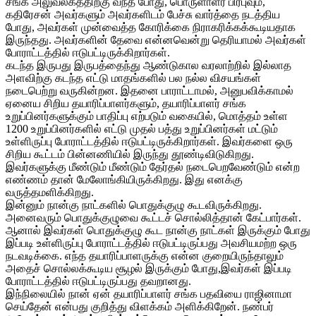
சங்க அலுவலகத்திற்கு வந்த போது, பொருளாளர் பிரபுவும்,
கதிரேசன் அவர்களும் அவர்களிடம் பேச்சு வார்த்தை நடத்திய
போது, அவர்கள் முன்வைத்த கோரிக்கை நிராகரிக்கக்கூடியதாக
இருந்தது. அவர்களின் தேவை என்னவென்று தெரியாமல் அவர்கள்
போராட்டத்தில் ஈடுபட்டிருக்கிறார்கள்.
கடந்த இருபது இருபத்தைந்து ஆண்டுகால வரலாற்றில் இல்லாத
அளவிற்கு கடந்த எட்டு மாதங்களில் பல நல்ல விசயங்கள்
நடைபெற்று வருகின்றன. இதனை பாராட்டாமல், அனுபவிக்காமல்
ஏனைய சிறிய தயாரிப்பாளர்களும், தயாரிப்பாளர் சங்க
உறுப்பினர்களுக்கும் பாதிப்பு எற்படும் வகையில், மொத்தம் உள்ள
1200 உறுப்பினர்களில் எட்டு முதல் பத்து உறுப்பினர்கள் மட்டும்
உள்ளிருப்பு போராட்டத்தில் ஈடுபட்டிருக்கிறார்கள். இவர்களை ஒரு
சிறிய கூட்டம் பின்னணியில் இருந்து தூண்டிவிடுகிறது.
இவர்களுக்கு மீண்டும் மீண்டும் தேர்தல் நடைபெறவேண்டும் என்ற
எண்ணம் தான் மேலோங்கியிருக்கிறது. இது எனக்கு
வருத்தமளிக்கிறது.
இன்னும் நான்கு நாட்களில் பொதுக்குழு கூடவிருக்கிறது.
அனைவரும் பொதுக்குழுவை கூட்டச் சொல்லித்தான் கேட்பார்கள்.
ஆனால் இவர்கள் பொதுக்குழு கூட நான்கு நாட்கள் இருக்கும் போது
இப்படி உள்ளிருப்பு போராட்டத்தில் ஈடுபட்டிருப்பது அவசியமற்ற ஒரு
நடவடிக்கை. எந்த தயாரிப்பாளருக்கு என்ன குறையிருந்தாலும்
அதைச் சொல்லக்கூடிய சூழல் இருக்கும் போது,இவர்கள் இப்படி
போராட்டத்தில் ஈடுபட்டிருப்பது தவறானது.
இந்நிலையில் நான் ஏன் தயாரிப்பாளர் சங்க பதவியை ராஜினாமா
செய்தேன் என்பது குறித்து விளக்கம் அளிக்கிறேன். நண்பர்