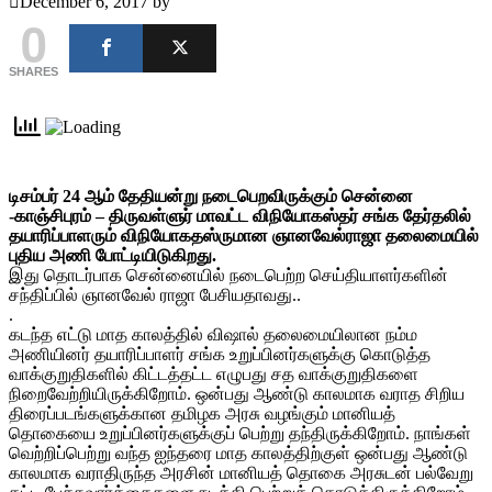
December 6, 2017
by
0
SHARES
டிசம்பர் 24 ஆம் தேதியன்று நடைபெறவிருக்கும் சென்னை
-காஞ்சிபுரம் – திருவள்ளுர் மாவட்ட விநியோகஸ்தர் சங்க தேர்தலில்
தயாரிப்பாளரும் விநியோகதஸ்ருமான ஞானவேல்ராஜா தலைமையில்
புதிய அணி போட்டியிடுகிறது.
இது தொடர்பாக சென்னையில் நடைபெற்ற செய்தியாளர்களின்
சந்திப்பில் ஞானவேல் ராஜா பேசியதாவது..
.
கடந்த எட்டு மாத காலத்தில் விஷால் தலைமையிலான நம்ம
அணியினர் தயாரிப்பாளர் சங்க உறுப்பினர்களுக்கு கொடுத்த
வாக்குறுதிகளில் கிட்டத்தட்ட எழுபது சத வாக்குறுதிகளை
நிறைவேற்றியிருக்கிறோம். ஒன்பது ஆண்டு காலமாக வராத சிறிய
திரைப்படங்களுக்கான தமிழக அரசு வழங்கும் மானியத்
தொகையை உறுப்பினர்களுக்குப் பெற்று தந்திருக்கிறோம். நாங்கள்
வெற்றிப்பெற்று வந்த ஐந்தரை மாத காலத்திற்குள் ஒன்பது ஆண்டு
காலமாக வராதிருந்த அரசின் மானியத் தொகை அரசுடன் பல்வேறு