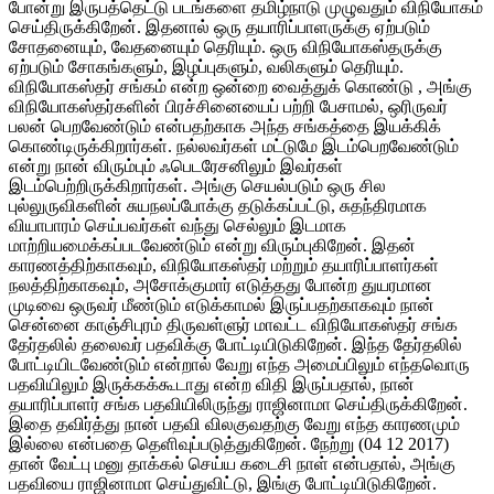
போன்று இருபத்தெட்டு படங்களை தமிழ்நாடு முழுவதும் விநியோகம்
செய்திருக்கிறேன். இதனால் ஒரு தயாரிப்பாளருக்கு ஏற்படும்
சோதனையும், வேதனையும் தெரியும். ஒரு விநியோகஸ்தருக்கு
ஏற்படும் சோகங்களும், இழப்புகளும், வலிகளும் தெரியும்.
விநியோகஸ்தர் சங்கம் என்ற ஒன்றை வைத்துக் கொண்டு , அங்கு
விநியோகஸ்தர்களின் பிரச்சினையைப் பற்றி பேசாமல், ஒரிருவர்
பலன் பெறவேண்டும் என்பதற்காக அந்த சங்கத்தை இயக்கிக்
கொண்டிருக்கிறார்கள். நல்லவர்கள் மட்டுமே இடம்பெறவேண்டும்
என்று நான் விரும்பும் ஃபெடரேசனிலும் இவர்கள்
இடம்பெற்றிருக்கிறார்கள். அங்கு செயல்படும் ஒரு சில
புல்லுருவிகளின் சுயநலப்போக்கு தடுக்கப்பட்டு, சுதந்திரமாக
வியாபாரம் செய்பவர்கள் வந்து செல்லும் இடமாக
மாற்றியமைக்கப்படவேண்டும் என்று விரும்புகிறேன். இதன்
காரணத்திற்காகவும், விநியோகஸ்தர் மற்றும் தயாரிப்பாளர்கள்
நலத்திற்காகவும், அசோக்குமார் எடுத்தது போன்ற துயரமான
முடிவை ஒருவர் மீண்டும் எடுக்காமல் இருப்பதற்காகவும் நான்
சென்னை காஞ்சிபுரம் திருவள்ளுர் மாவட்ட விநியோகஸ்தர் சங்க
தேர்தலில் தலைவர் பதவிக்கு போட்டியிடுகிறேன். இந்த தேர்தலில்
போட்டியிடவேண்டும் என்றால் வேறு எந்த அமைப்பிலும் எந்தவொரு
பதவியிலும் இருக்கக்கூடாது என்ற விதி இருப்பதால், நான்
தயாரிப்பாளர் சங்க பதவியிலிருந்து ராஜினாமா செய்திருக்கிறேன்.
இதை தவிர்த்து நான் பதவி விலகுவதற்கு வேறு எந்த காரணமும்
இல்லை என்பதை தெளிவுப்படுத்துகிறேன். நேற்று (04 12 2017)
தான் வேட்பு மனு தாக்கல் செய்ய கடைசி நாள் என்பதால், அங்கு
பதவியை ராஜினாமா செய்துவிட்டு, இங்கு போட்டியிடுகிறேன்.