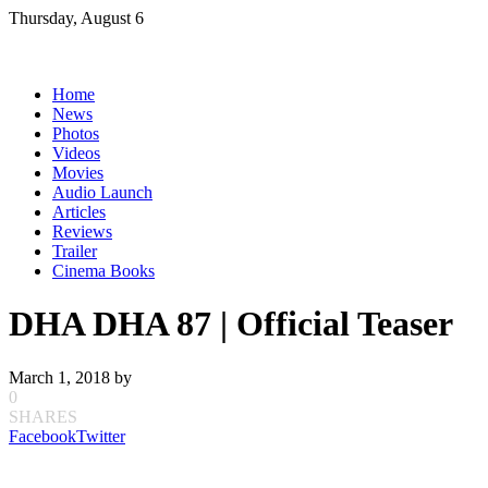
Skip
Thursday, August 6
to
content
Home
News
Photos
Videos
Movies
Audio Launch
Articles
Reviews
Trailer
Cinema Books
DHA DHA 87 | Official Teaser
March 1, 2018
by
0
SHARES
Facebook
Twitter