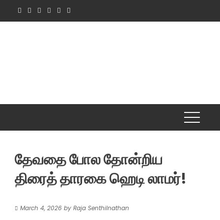
Skip
to
content
தேவதை போல தோன்றிய
திரைத் தாரகை ஹெடி லாமர்!
March 4, 2026
by
Raja Senthilnathan