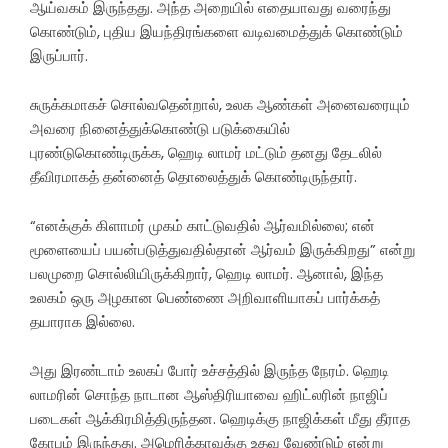
ஆய்வகம் இருந்தது. அந்த அறையில் எதையாவது வரைந்து
கொண்டும், புதிய இயந்திரங்களை வடிவமைத்துக் கொண்டும்
இருப்பார்.
சுருக்கமாகச் சொல்வதென்றால், உலக ஆண்கள் அனைவரையும்
அவரை நினைத்துக்கொண்டு படுக்கையில்
புரண்டுகொண்டிருக்க, ஹெடி லாமர் மட்டும் தனது தேடலில்
தீவிரமாகத் தன்னைத் தொலைத்துக் கொண்டிருந்தார்.
“எனக்குக் கிளாமர் முகம் காட்டுவதில் ஆர்வமில்லை; என்
மூளையைப் பயன்படுத்துவதில்தான் ஆர்வம் இருக்கிறது” என்று
பலமுறை சொல்லியிருக்கிறார், ஹெடி லாமர். ஆனால், இந்த
உலகம் ஒரு அழகான பெண்ணை அறிவாளியாகப் பார்க்கத்
தயாராக இல்லை.
அது இரண்டாம் உலகப் போர் உச்சத்தில் இருந்த நேரம். ஹெடி
லாமரின் சொந்த நாடான ஆஸ்திரியாவை ஹிட்லரின் நாஜிப்
படைகள் ஆக்கிரமித்திருந்தன. ஹெடிக்கு நாஜிக்கள் மீது தீராத
கோபம் இருந்தது. அமெரிக்காவுக்கு உதவ வேண்டும் என்று