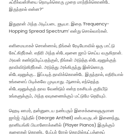
ஃப்ரீக்வன்சியை நொடிக்கொரு முறை மாற்றிக்கொண்டே
இருந்தால் என்ன?”
இதுதான் அந்த அடிப்படை ஐடியா. இதை ’Frequency-
Hopping Spread Spectrum’ என்று சொல்வார்கள்.
எளிமையாகச் சொன்னால், நீங்கள் ரேடியோவில் ஒரு பாட்டு
கேட்கிறீர்கள். எதிரி அந்த ஸ்டேஷனை ஜாம் செய்ய வருகிறான்.
அவன் கண்டுபிடிப்பதற்குள், நீங்கள் அடுத்த ஸ்டேஷனுக்குத்
தாவிவிடுகிறீர்கள். அடுத்து அங்கிருந்து இன்னொரு
ஸ்டேஷனுக்கு… இப்படித் தாவிக்கொண்டே இருந்தால், எதிரியால்
உங்களைப் பிடிக்கவே முடியாது. ஆனால், எந்தெந்த
ஸ்டேஷனுக்குத் தாவ வேண்டும் என்ற ரகசியக் குறியீடு
உங்களுக்கும், அந்த ஏவுகணைக்கும் மட்டுமே தெரியும்.
ஹெடி லாமர், தன்னுடைய நண்பரும் இசைக்கலைஞருமான
ஜார்ஜ் ஆந்தீல் (George Antheil) என்பவருடன் இணைந்து,
தானியங்கி பியானோக்களில் (Player Pianos) இருக்கும்
துளைகள் கொண்ட பேப்பர் ரோல் தொழில்நுட்பத்தைப்