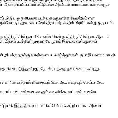
னேன். அவர் தயாரிப்பாளர் மட்டுமல்ல அவரிடம் ஏராளமான கதைகளும்
அவரைப் பற்றிய ஒரு ஆவண படத்தை உருவாக்க வேண்டும் என
் ஒவ்வொரு புதுமையை செய்திருப்பார். அதில் ‘ரோப்’ என்று ஒரு படம்.
் நடித்திருக்கின்றன. 13 உணர்ச்சிகள் நடித்திருக்கின்றன. ஆனால்
ன். இந்தப் படத்தின் முகவரியே முகம் இல்லை என்பதுதான்.
 இயக்குநருக்கும் என்னுடைய வாழ்த்துக்கள். தயாரிப்பாளர் உமாபதி
மிச்சப்படுத்துகிறது. நேர விரயத்தை தவிர்க்க முடிகிறது.
ாது என நினைத்தால் நீ எதையும் பேசாதே.. எதையும் செய்யாதே..
ள்ள மாட்டான். உன்னை எவனும் கவனிக்க மாட்டான். எனவே
மகிழ்ச்சி. இந்த திரைப்படம் மிகப்பெரிய வெற்றி படமாக அமைய