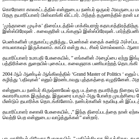
கொரோனா காலகட்டத்தில் என்னுடைய நண்பர் ஒருவர் அவருடைய மக
பிறகு தயாரிப்பாளர் பின்வாங்கி விட்டார். அந்தத் தருணத்தில் த
‘முந்தானை முடிச்சு’ திரைப்படத்தில் பாக்கியராஜ் கதாபாத்திரத்திற
இன்ஸ்பிரேஷன் . கலைஞரின் படங்களும் இன்ஸ்பிரேஷன். பார்த்திபனி
பெண்களின் பாதுகாப்பு குறித்து.. பெண்கள் எதைக் கண்டு அச்சப்படக
சாயலாகவும் இருக்கலாம். காப்பி என்று கூட சிலர் சொல்லலாம். ஆனால்
தயாரிப்பாளர் உமாபதி பேசுகையில், ” எங்களின் அழைப்பை ஏற்று இங்
பத்திரிக்கை துறையில் புகைப்பட கலைஞராக பணியாற்றத் தொடங்க
2004 ஆம் ஆண்டில் ஆங்கிலத்தில் ‘Grand Master of Politics ‘ என
கழித்து ‘பதிவுகள்’ எனும் இரண்டாவது புத்தகத்தை எழுதினேன். அத
என்னுடைய நண்பர் கிருஷ்ணவேல் ஒரு படத்தை தயாரித்து நிறைவு செய
சுவாரசியமாக இருந்தது. இதுவரை யாரும் அது போன்ற முயற்சியை ம
மீண்டும் தயாரிக்க தொடங்கினோம். நண்பர்களின் உதவியுடன் இப்பட
தயாரிப்பாளர் கஸாலி பேசுகையில், ,” இந்த திரைப்படத்தை நான் ஏற்க
வெற்றி பெற என்னுடைய வாழ்த்துக்கள்” என்றார்.
பாடலாசிரியர் விவேகா பேசுகையில், ” மகிழ்ச்சியாக இருக்கிறது. தய