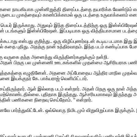
ளை நாயகியாக முன்னிறுத்தி திரைப்படத்தை தயாரிக்க வேண்டும்
ான் யாருடைய முகத்தையும் காண்பிக்காமல் ஒரு படத்தை உருவாக்கலாம
்கு பெயர் இருக்காது. அதுவும் இந்த திரைப்படத்திற்கு ஒரு இன்ஸ்பிரே
ன் படங்களும் இன்ஸ்பிரேஷன். இப்படியாக ஒரு வித்தியாசமான படத்தை 
்கூடாது என்பது குறித்து.. ஒரு விழிப்புணர்வுடன் கூடிய படமாக இது 
 கதை புதிது. அதற்கு நான் உத்திரவாதம். இந்த படம் கண்டிப்பாக பேசப்
கு வருகை தந்த அனைத்து விருந்தினர்களுக்கும் நன்றி.
ி அதன் பிறகு பல முன்னணி ஊடகங்களில் முதன்மை ஆசிரியராக பணிய
ும் புத்தகத்தை எழுதினேன். அதனை அப்போதைய ஆந்திர மாநில முதல்வர் 
னை இயக்குநர் கே. பாக்யராஜ் வெளியிட்டார்.
்திருந்தார். ஆள் இல்லாத படம் என்றார். அதன் பிறகு ஒரு நாள் அந்
ேற்கொண்டதில்லை. புதிதாக இருந்தது. ஆச்சரியமாகவும் இருந்தது 
த்தின் பணிகளை நிறைவு செய்தோம். ” என்றார்.
னவே பார்த்துவிட்டேன். ஒவ்வொரு நிமிடமும் விறுவிறுப்பாக இருக்கும்.
ாரிப்பாளர் உமாபதி முன்னணி செய்தி நிறுவனங்களில் பணியாற்றி இருக்