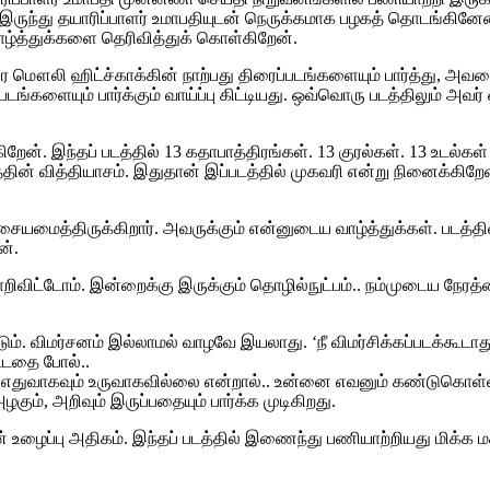
ில் இருந்து தயாரிப்பாளர் உமாபதியுடன் நெருக்கமாக பழகத் தொடங்கி
வாழ்த்துக்களை தெரிவித்துக் கொள்கிறேன்.
்திர மௌலி ஹிட்ச்காக்கின் நாற்பது திரைப்படங்களையும் பார்த்து, 
டங்களையும் பார்க்கும் வாய்ப்பு கிட்டியது. ஒவ்வொரு படத்திலும் அவர
ேன். இந்தப் படத்தில் 13 கதாபாத்திரங்கள். 13 குரல்கள். 13 உடல்கள
தின் வித்தியாசம். இதுதான் இப்படத்தில் முகவரி என்று நினைக்கிறே
மைத்திருக்கிறார். அவருக்கும் என்னுடைய வாழ்த்துக்கள். படத்தின்
ன்.
ிட்டோம். இன்றைக்கு இருக்கும் தொழில்நுட்பம்.. நம்முடைய நேரத்தை 
டும். விமர்சனம் இல்லாமல் வாழவே இயலாது. ‘நீ விமர்சிக்கப்படக்கூட
ட்டதை போல்..
ால்… எதுவாகவும் உருவாகவில்லை என்றால்.. உன்னை எவனும் கண்டுகொ
ும், அறிவும் இருப்பதையும் பார்க்க முடிகிறது.
ன் உழைப்பு அதிகம். இந்தப் படத்தில் இணைந்து பணியாற்றியது மிக்க 