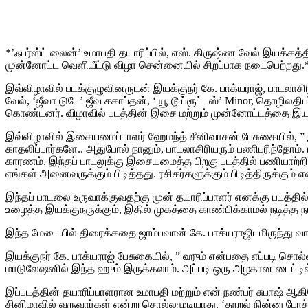
*’ஃபர்ஸ்ட் லைன்’ உமாபதி தயாரிப்பில், எஸ். கிருஷ்ண வேல் இயக்கத
முன்னோட்ட வெளியீட்டு விழா சென்னையில் சிறப்பாக நடைபெற்றது.
இவ்விழாவில் படக்குழுவினருடன் இயக்குநர் கே. பாக்யராஜ், பாடலாசிரி
வேல், ‘ஜீவா டுடே’ ஜீவ சகாப்தன், ‘ யூ டூ ப்ரூட்டஸ்’ Minor, தொழில
கொண்டனர். விழாவில் படத்தின் இசை மற்றும் முன்னோட்டத்தை இயக்க
இவ்விழாவில் இசையமைப்பாளர் ஹேமந்த் சீனிவாசன் பேசுகையில், ” இ
காதலிப்பார்களே.. அதுபோல் நானும், பாடலாசிரியரும் பணிபுரிந்த
காரணம். இந்தப் பாடலுக்கு இசையமைத்த பிறகு படத்தில் பணியாற்ற
எங்கள் அனைவருக்கும் பிடித்தது. ரசிகர்களுக்கும் பிடித்திருக்கும் எ
இந்தப் பாடலை உருவாக்குவதற்கு முன் தயாரிப்பாளர் எனக்கு படத்தி
உழைத்த இயக்குநருக்கும், இதில் முகத்தை காண்பிக்காமல் நடித்த ந
இந்த மேடையில் திரைக்கதை ஜாம்பவான் கே. பாக்யராஜிடமிருந்து வாழ
இயக்குநர் கே. பாக்யராஜ் பேசுகையில், ” ஹும் என்பதை எப்படி ச
மாடுலேஷனில் இந்த ஹும் இருக்கலாம். அப்படி ஒரு அழகான டைட்டில்
இப்படத்தின் தயாரிப்பாளரான உமாபதி மற்றும் என் நண்பர் சுபாஷ் ஆ
சினிமாவில் வருவார்கள் என்று சொல்லமுடியாது. ‘தூறல் நின்னு போ