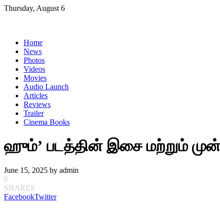
Skip
Thursday, August 6
to
content
Home
News
Photos
Videos
Movies
Audio Launch
Articles
Reviews
Trailer
Cinema Books
ஹும்’ படத்தின் இசை மற்றும் முன
June 15, 2025
by
admin
0
SHARES
Facebook
Twitter