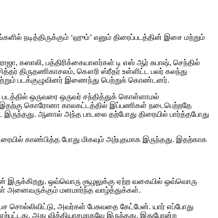
ில் நடித்திருக்கும் ‘ஹும்’ எனும் திரைப்படத்தின் இசை மற்றும்
ராஜா, கஸாலி, பத்திரிக்கையாளர்கள் டி எஸ் ஆர் சுபாஷ், செந்தில்
சித்தர் திருதணிகாசலம், கௌரி ஸ்ரீதர் உள்ளிட்ட பலர் கலந்து
மற்றும் படக்குழுவினர் இணைந்து பெற்றுக் கொண்டனர்.
 படத்தில் ஒருவரை ஒருவர் சந்தித்துக் கொள்ளாமல்
ன். இதற்கு கொரோனா காலகட்டத்தில் இப்பணிகள் நடைபெற்றதே
டே இருந்தது. ஆனால் அந்த பாடலை தற்போது திரையில் பார்த்தபோது
திரையில் காண்பித்த போது மிகவும் அற்புதமாக இருந்தது. இதற்காக
ேஷன் இருக்கிறது. ஒவ்வொரு சூழலுக்கு ஏற்ற வகையில் ஒவ்வொரு
ள் அனைவருக்கும் மனமார்ந்த வாழ்த்துக்கள்.
ேச சொல்லிவிட்டு, அவர்கள் பேசுவதை கேட்பேன். யார் எப்போது
் ஏற்பட்டது. அது வித்தியாசமாகவே இருந்தது. இதுபோன்ற