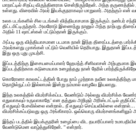
மாநாட்டில் சிறப்பு விருந்தினராக சென்றிருந்தேன். அந்த தருணத்த
உள்ளது. விரைவில் அவர் இயக்குநராகவும் மாறுவார். அதற்கும் என் 
உலக படங்களில் சில படங்கள் வித்தியாசமாக இருக்கும். நண்பர் சந
திட்டமிட்டிருந்தார். அவரோடு இணைந்து நானும் அந்த நாற்பது திரைப்ப
அதில் 11 ஷாட்ஸ்கள் மட்டும்தான் இருக்கும்.
அப்படி ஒரு வித்தியாசமான படமாக நான் இந்த திரைப்படத்தை பார்க்கிற
அவர்களது முகங்கள் மட்டும் வெளியில் தெரியாது. இதுதான் இப்படத்
இது ஒரு புது முயற்சி.
இப்படத்திற்கு இசையமைப்பாளர் ஹேமந்த் சீனிவாசன் அற்புதமாக இசைய
இப்படத்திற்காக கடுமையாக உழைத்தது நான் நேரில் பார்த்திருக்கிறே
கொரோனா காலகட்டத்தின் போது நாம் முற்றாக நவீன உலகத்திற்கு மாறிவ
தொழில்நுட்பம் இல்லாமல் இன்று நம்மால் வாழவே இயலாது.
இந்த உலகத்தில் விமர்சிக்கப்பட வேண்டும் அல்லது விமர்சிக்க வேண்
எதுவாகவும் உருவாகாதே’ என தத்துவ அறிஞர் அரிஸ்டாட்டில் குறிப்பி
நீ எதுவும் பேசவில்லை என்றால்.. நீ எதுவும் செய்யவில்லை என்ற
விமர்சிக்கப்படுவது ஒரு அங்கீகாரம். ஒவ்வொரு விமர்சனங்களிலும் அழக
இந்தப் படத்தில் இயக்குநரின் உழைப்பை விட தயாரிப்பாளர் உமாபதியி
வேண்டுமென வாழ்த்துகிறேன். ” என்றார்.