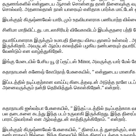
தருணங்களில் என்னுடைய ஆசான் சொன்னது தான் நினைவுக்கு வரும். 
சொல்வார். அதனால்தான் நான் யாரையும் எளிதாக பார்க்க மாட்டேன்
இயக்குநர் கிருஷ்ணவேல் யாரிடமும் உதவியாளராக பணியாற்ற வில்லை 
சினிமா மாறிவிட்டது. பாடலாசிரியர் விவேகாவிடம் இயக்குநரை பற்றி
தயாரிப்பாளராக இருக்கும் உமாபதி நிறைய விசய ஞானம் உள்ளவர் . அ
இருக்கிறார். அவருடன் ஆரம்ப காலத்தில் பழகிய நண்பரையும் தயார
வேண்டும் என வாழ்த்துகிறேன்.
இங்கு மேடையில் பேசிய யூ டூ ப்ரூட்டஸ் Minor, அவருக்கு யார் மேல்
கதாநாயகன் கணேஷ் கோபிநாத் பேசுகையில், ” என்னுடைய மானசீக குர
இப்படத்தில் நடிப்பதற்கான வாய்ப்பு கிடைத்தவுடன் அடுத்த நாளே படப
அனைவருக்கும் நன்றி தெரிவித்துக் கொள்கிறேன்.” என்றார்.
கதாநாயகி ஐஸ்வர்யா பேசுகையில், ” இந்தப் படத்தில் நடிப்பதற்காக வ
பல தடைகளை கடந்து இந்த படம் உருவாகி இருக்கிறது. இந்த திரைப்
பாராட்டுவார்கள் என ஆர்வத்துடன் காத்திருக்கிறோம். ” என்றார்.
இயக்குநர் கிருஷ்ணவேல் பேசுகையில், ” திரைப்படத் துறைக்கும், எ
நண்பராகவும் இல்லை. இந்த நிலையில் இந்த திரைப்படத்தை உருவாக்க