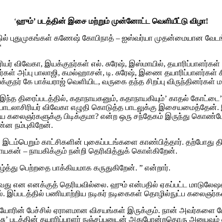
‘
ஹும்’ படத்தின் இசை மற்றும் முன்னோட்ட வெளியீட்டு விழா!
்தில் புதுமுகங்கள் கணேஷ் கோபிநாத் – ஐஸ்வர்யா முதன்மையான வேடங்கள
*
யர் விவேகா, இயக்குநர்கள் எல். சுரேஷ், இஸ்மாயில், தயாரிப்பாளர்கள் 
திபர்கள் அப்பு பாலாஜி, கமல்ஹாசன், டி. சுரேஷ், இணை தயாரிப்பாளர்கள் 
ுநர் கே பாக்யராஜ் வெளியிட, வருகை தந்த சிறப்பு விருந்தினர்கள் 
ந்த திரைப்படத்தில், கதாநாயகனும், கதாநாயகியும்’ காதல் கோட்டை’
ோம். பாடலாசிரியர் விவேகா எழுதி கொடுத்த பாடலுக்கு இசையமைத்தே
ிய கலைஞர்களுக்கு பிடிக்குமா? என்ற ஒரு சந்தேகம் இருந்து கொண்
ன்ன நம்புகிறேன்.
ல் இடம்பெறும் காட்சிகளின் புகைப்படங்களை காண்பித்தார். தற்போது 
ாயகன் – நாயகிக்கும் நன்றி தெரிவித்துக் கொள்கிறேன்.
்த்து பெற்றதை பாக்கியமாக கருதுகிறேன். ” என்றார்.
ொல்வது என எனக்குத் தெரியவில்லை. ஹும் என்பதில் ஏகப்பட்ட மாடுல
. இப்படத்தில் பணியாற்றிய நடிகர் நடிகைகள் தொழில்நுட்ப கலைஞர்க
கியோரின் பேச்சில் ஏராளமான விசயங்கள் இருக்கும். நான் அவர்களை ப
ச்சு’ படத்தின் தயாரிப்பாளர் நஞ்சப்பனுடன் அதுபோன்றதொரு அனுபவம