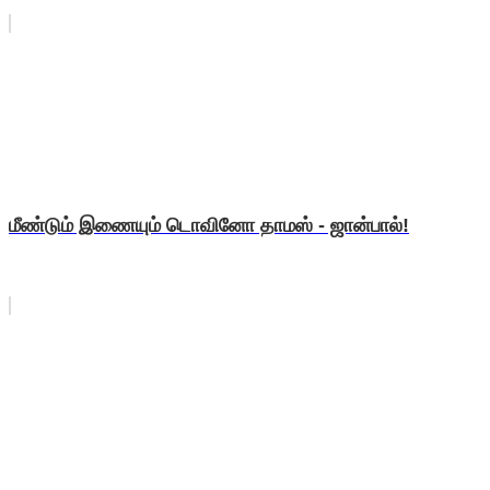
மீண்டும் இணையும் டொவினோ தாமஸ் - ஜான்பால்!