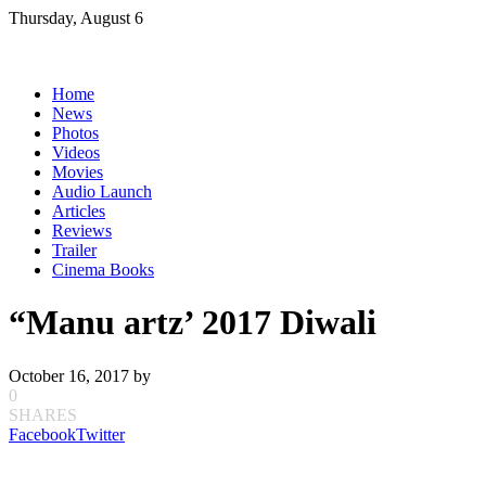
Skip
Thursday, August 6
to
content
Home
News
Photos
Videos
Movies
Audio Launch
Articles
Reviews
Trailer
Cinema Books
“Manu artz’ 2017 Diwali
October 16, 2017
by
0
SHARES
Facebook
Twitter