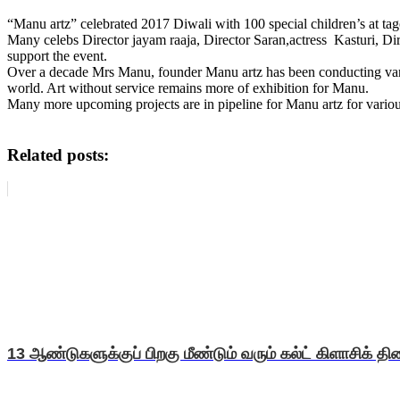
“Manu artz” celebrated 2017 Diwali with 100 special children’s at tago
Many celebs Director jayam raaja, Director Saran,actress Kasturi, 
support the event.
Over a decade Mrs Manu, founder Manu artz has been conducting various
world. Art without service remains more of exhibition for Manu.
Many more upcoming projects are in pipeline for Manu artz for vario
Related posts:
13 ஆண்டுகளுக்குப் பிறகு மீண்டும் வரும் கல்ட் கிளாசிக் திரை