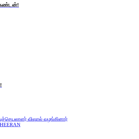
ிகண்டன்!
!
துச்செயலாளர் விஷால் வழங்கினார்
NTHEERAN