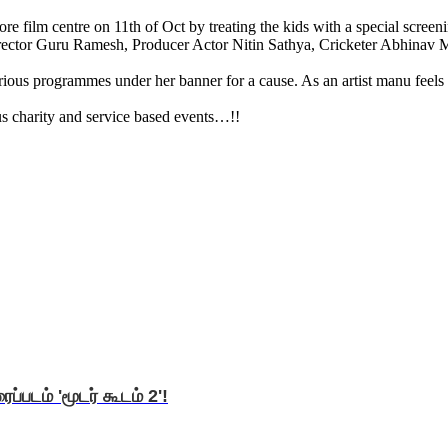
re film centre on 11th of Oct by treating the kids with a special screen
Director Guru Ramesh, Producer Actor Nitin Sathya, Cricketer Abhinav
 programmes under her banner for a cause. As an artist manu feels art i
us charity and service based events…!!
ப்படம் 'மூடர் கூடம் 2'!