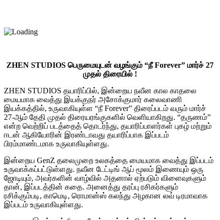
ZHEN STUDIOS பெருமையுடன் வழங்கும் “நீ Forever” மார்ச் 27
முதல் திரையில் !
ZHEN STUDIOS தயாரிப்பில், இன்றைய நவீன கால காதலை
மையமாக வைத்து இயக்குநர் அசோக்குமார் கலைவாணி
இயக்கத்தில், உருவாகியுள்ள “நீ Forever” திரைப்படம் வரும் மார்ச்
27-ஆம் தேதி முதல் திரையரங்குகளில் வெளியாகிறது. “தருணம்”
என்ற வெற்றிப் படத்தைத் தொடர்ந்து, தயாரிப்பாளர்கள் புகழ் மற்றும்
ஈடன் ஆகியோரின் இரண்டாவது தயாரிப்பாக இப்படம்
பிரம்மாண்டமாக உருவாகியுள்ளது.
இன்றைய GenZ தலைமுறை உலகத்தை மையமாக வைத்து இப்படம்
உருவாக்கப்பட்டுள்ளது. நவீன டேட்டிங் ஆப் மூலம் இணையும் ஒரு
ஜோடியும், அவர்களின் வாழ்வில் அதனால் ஏற்படும் விளைவுகளும்
தான், இப்படத்தின் கதை. அனைத்து தரப்பு ரசிகர்களும்
ரசிக்கும்படி, காமெடி, ரொமான்ஸ் கலந்து அழகான லவ் டிரமாவாக
இப்படம் உருவாகியுள்ளது.