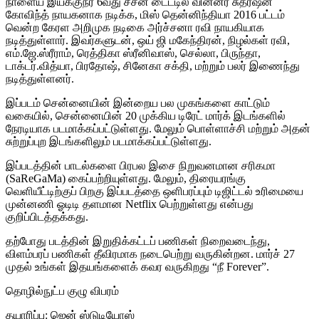
நாளைய இயக்குநர் 6வது சீசன் டைட்டில் வின்னர் சுதர்ஷன்
கோவிந்த் நாயகனாக நடிக்க, மிஸ் தென்னிந்தியா 2016 பட்டம்
வென்ற கேரள அறிமுக நடிகை அர்ச்சனா ரவி நாயகியாக
நடித்துள்ளார். இவர்களுடன், ஒய் ஜி மகேந்திரன், நிழல்கள் ரவி,
எம்.ஜே.ஸ்ரீராம், ரெத்திகா ஸ்ரீனிவாஸ், செல்லா, பிருந்தா,
டாக்டர்.வித்யா, பிரதோஷ், சினேகா சக்தி, மற்றும் பலர் இணைந்து
நடித்துள்ளனர்.
இப்படம் சென்னையின் இன்றைய பல முகங்களை காட்டும்
வகையில், சென்னையின் 20 முக்கிய டிரேட் மார்க் இடங்களில்
நேரடியாக படமாக்கப்பட்டுள்ளது. மேலும் பொள்ளாச்சி மற்றும் அதன்
சுற்றுப்புற இடங்களிலும் படமாக்கப்பட்டுள்ளது.
இப்படத்தின் பாடல்களை பிரபல இசை நிறுவனமான சரிகமா
(SaReGaMa) கைப்பற்றியுள்ளது. மேலும், திரையரங்கு
வெளியீட்டிற்குப் பிறகு இப்படத்தை ஒளிபரப்பும் டிஜிட்டல் உரிமையை
முன்னணி ஓடிடி தளமான Netflix பெற்றுள்ளது என்பது
குறிப்பிடத்தக்கது.
தற்போது படத்தின் இறுதிக்கட்டப் பணிகள் நிறைவடைந்து,
விளம்பரப் பணிகள் தீவிரமாக நடைபெற்று வருகின்றன. மார்ச் 27
முதல் உங்கள் இதயங்களைக் கவர வருகிறது “நீ Forever”.
தொழில்நுட்ப குழு விபரம்
தயாரிப்பு: ஜென் ஸ்டுடியோஸ்