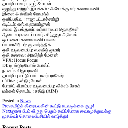
தயாரிப்பாளர்: புகழ் & ஈடன்
எழுத்து மற்றும் இயக்கம் : அசோக்குமார் கலைவாணி
இசை: அஸ்வின் ஹேமந்த்
ஒளிப்பதிவு : ராஜா பட்டாச்சார்ஜி
எடிட்டர்: எஸ்.ஏ.நாகார்ஜுன்
கலை இயக்குனர்: வர்ணாலயா ஜெகதீசன்
ஆடை வடிவமைப்பாளர்: சிந்துஜா அசோக்
ஒப்பனை: கலைவாணி பாலன்
பாடலாசிரியர்: கு.கார்த்திக்
ஒலி வடிவமைப்பு: ஏ.சதீஷ் குமார்
ஒலி கலவை: அரவிந்த் மேனன்
VFX: Hocus Pocus
DI: டி-ஸ்டுடியோஸ் போஸ்ட்
நடனம்: விஜயராணி
தயாரிப்பு கட்டுப்பாட்டாளர்: ராகேஷ்
டப்பிங்: டி-ஸ்டுடியோஸ்
போஸ்ட் விளம்பர வடிவமைப்பு: விக்ரம் சேகர்
மக்கள் தொடர்பு : சதீஷ் (AIM)
Posted in
News
Prev
தமிழ்த் திரையுலகின் கூட்டு நடவடிக்கை குழு!
Next
ஞான பீடம் விருது பெறும் கவிப்பேரரசு வைரமுத்துவுக்கு
முதல்வர் தொலைபேசியில் வாழ்த்து!
Recent Posts