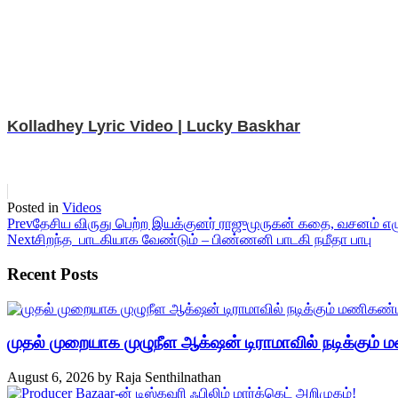
Kolladhey Lyric Video | Lucky Baskhar
Posted in
Videos
Prev
தேசிய விருது பெற்ற இயக்குனர் ராஜுமுருகன் கதை, வசனம் எழுத
Next
சிறந்த பாடகியாக வேண்டும் – பிண்ணனி பாடகி நமீதா பாபு
Recent Posts
முதல் முறையாக முழுநீள ஆக்‌ஷன் டிராமாவில் நடிக்கும்
August 6, 2026
by
Raja Senthilnathan