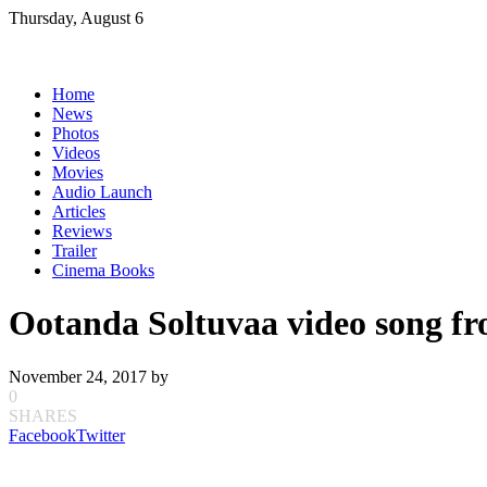
Skip
Thursday, August 6
to
content
Home
News
Photos
Videos
Movies
Audio Launch
Articles
Reviews
Trailer
Cinema Books
Ootanda Soltuvaa video song f
November 24, 2017
by
0
SHARES
Facebook
Twitter