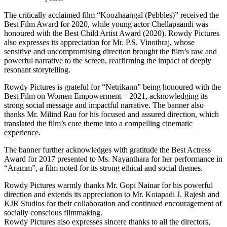
The critically acclaimed film “Koozhaangal (Pebbles)” received the
Best Film Award for 2020, while young actor Chellapaandi was
honoured with the Best Child Artist Award (2020). Rowdy Pictures
also expresses its appreciation for Mr. P.S. Vinothraj, whose
sensitive and uncompromising direction brought the film’s raw and
powerful narrative to the screen, reaffirming the impact of deeply
resonant storytelling.
Rowdy Pictures is grateful for “Netrikann” being honoured with the
Best Film on Women Empowerment – 2021, acknowledging its
strong social message and impactful narrative. The banner also
thanks Mr. Milind Rau for his focused and assured direction, which
translated the film’s core theme into a compelling cinematic
experience.
The banner further acknowledges with gratitude the Best Actress
Award for 2017 presented to Ms. Nayanthara for her performance in
“Aramm”, a film noted for its strong ethical and social themes.
Rowdy Pictures warmly thanks Mr. Gopi Nainar for his powerful
direction and extends its appreciation to Mr. Kotapadi J. Rajesh and
KJR Studios for their collaboration and continued encouragement of
socially conscious filmmaking.
Rowdy Pictures also expresses sincere thanks to all the directors,