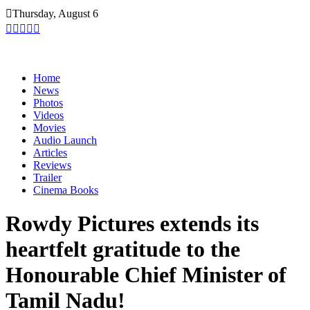
Skip
Thursday, August 6
to
content
Home
News
Photos
Videos
Movies
Audio Launch
Articles
Reviews
Trailer
Cinema Books
Rowdy Pictures extends its
heartfelt gratitude to the
Honourable Chief Minister of
Tamil Nadu!