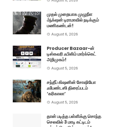
August 6, 2026
முதல் முறையாக முழுநீள
ஆக்‌ஷன் டிராமாவில் நடிக்கும்
மணிகண்டன்!
August 6, 2026
Producer Bazaar-ன்
டிஸ்கவரி ஃபிலிம் மார்க்கெட்
அறிமுகம்!
August 5, 2026
சந்தீப் கிஷனின் சோஷியோ
ஃபேண்டஸி திரைப்படம்
‘கரிகாலா’
August 5, 2026
தான் படித்த பள்ளிக்கு சொந்த
செலவில் 3 மாடி கட்டிடம்