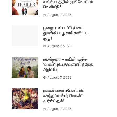
சன்ஸ் படத்தின் முன்னோட்டம்
வெளியீடு!
August 7, 2026
பூஜையுடன் படப்பிடிப்பை
துவங்கிய ‘பூ காய் கனி’ பட
குழு!
August 7, 2026
நயன்தாரா – கவின் நடித்த
‘ஹாய்’ புதிய வெளியீட்டு தேதி
அறிவிப்பு
August 7, 2026
நகைச்சுவை ஃபேண்டஸி
கலந்த ‘மாஸ்டர் பிளான்’
ஃபர்ஸ்ட் லுக்!
August 7, 2026