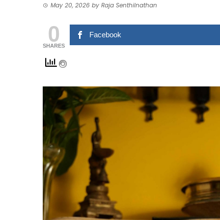
May 20, 2026
by
Raja Senthilnathan
0
Facebook
SHARES