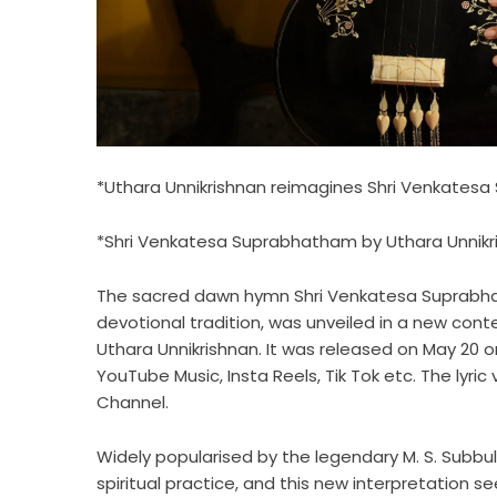
*Uthara Unnikrishnan reimagines Shri Venkates
*Shri Venkatesa Suprabhatham by Uthara Unnikr
The sacred dawn hymn Shri Venkatesa Suprabhat
devotional tradition, was unveiled in a new con
Uthara Unnikrishnan. It was released on May 20 on
YouTube Music, Insta Reels, Tik Tok etc. The lyri
Channel.
Widely popularised by the legendary M. S. Subbu
spiritual practice, and this new interpretation s