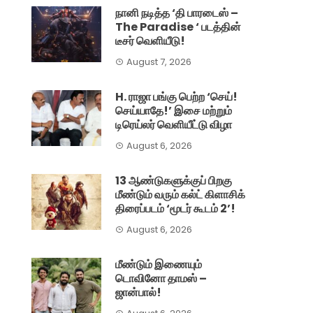
நானி நடித்த ‘தி பாரடைஸ் –
The Paradise ‘ படத்தின்
டீசர் வெளியீடு!
August 7, 2026
H. ராஜா பங்கு பெற்ற ‘செய்!
செய்யாதே!’ இசை மற்றும்
டிரெய்லர் வெளியீட்டு விழா
August 6, 2026
13 ஆண்டுகளுக்குப் பிறகு
மீண்டும் வரும் கல்ட் கிளாசிக்
திரைப்படம் ‘மூடர் கூடம் 2’!
August 6, 2026
மீண்டும் இணையும்
டொவினோ தாமஸ் –
ஜான்பால்!