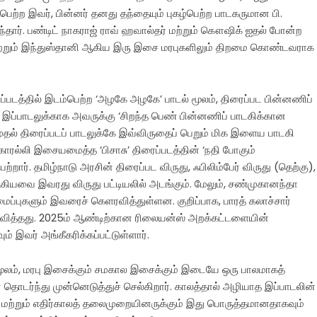
 பெற்ற இவர், பின்னர் தனது தந்தையும் புகழ்பெற்ற பாடகருமான பி.
தார். பண்டிட் நாகராஜ் ராவ் ஹவால்தர் மற்றும் கௌஷிக் ஐதல் போன்ற
ற்றும் இந்துஸ்தானி ஆகிய இரு இசை மரபுகளிலும் திறமை கொண்டவராக
ப்படத்தில் இடம்பெற்ற ‘அழகே அழகே’ பாடல் மூலம், திரைப்பட பின்னணிப்
். இப்பாடலுக்காக அவருக்கு ‘சிறந்த பெண் பின்னணிப் பாடகிக்கான
முதல் திரைப்படப் பாடலுக்கே இவ்விருதைப் பெறும் மிக இளைய பாடகி
ரல்லி இசையமைத்த ‘பிசாசு’ திரைப்படத்தின் ‘நதி போகும்
றார். தமிழ்நாடு அரசின் திரைப்பட விருது, ஃபிலிம்பேர் விருது (தெற்கு),
ு ஆகியவை இவரது விருது பட்டியலில் அடங்கும். மேலும், சண்முகானந்தா
மைப்புகளும் இவரைச் கெளரவித்துள்ளன. குறிப்பாக, பாரத் கலாச்சார்
ரவித்தது. 2025ம் ஆண்டிற்கான ரிலையன்ஸ் அறக்கட்டளையின்
இவர் அங்கீகரிக்கப்பட்டுள்ளார்.
ன் மூலம், மரபு இசைக்கும் சமகால இசைக்கும் இடையே ஒரு பாலமாகத்
ொடர்ந்து முன்னெடுத்துச் செல்கிறார். காலத்தால் அழியாத இப்பாடலின்
ல மற்றும் எதிர்காலத் தலைமுறையினருக்கும் இது பொருத்தமானதாகவும்