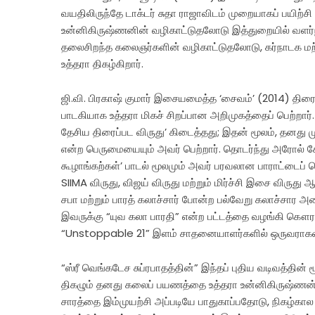
வயதிலிருந்தே டாக்டர் சுதா ராஜாவிடம் முறையாகப் பயிற்சி
உன்னிகிருஷ்ணனின் வழிகாட்டுதலோடு இத்துறையில் வளர்ந்
தலைசிறந்த கலைஞர்களின் வழிகாட்டுதலோடு, கர்நாடக ம
உத்தரா திகழ்கிறார்.
ஜி.வி. பிரகாஷ் குமார் இசையமைத்த ‘சைவம்’ (2014) திரை
பாடகியாக உத்தரா மிகச் சிறப்பான அறிமுகத்தைப் பெற்றார
தேசிய திரைப்பட விருது’ கிடைத்தது; இதன் மூலம், தனது 
என்ற பெருமையையும் அவர் பெற்றார். தொடர்ந்து அரோல் கோ
கூழாங்கற்கள்’ பாடல் மூலமும் அவர் பரவலான பாராட்டைப் பெற்
SIIMA விருது, விஜய் விருது மற்றும் மிர்ச்சி இசை விருத
சபா மற்றும் பாரத் கலாச்சார் போன்ற பல்வேறு கலாச்சார அ
இவருக்கு “யுவ கலா பாரதி” என்ற பட்டத்தை வழங்கி கௌ
“Unstoppable 21” இளம் சாதனையாளர்களில் ஒருவராகவும் 
“ஸ்ரீ வெங்கடேச சுப்ரபாதத்தின்” இந்தப் புதிய வடிவத்தி
திகழும் தனது கலைப் பயணத்தை உத்தரா உன்னிகிருஷ்ணன் த
சாரத்தை இம்முயற்சி அப்படியே பாதுகாப்பதோடு, நிகழ்கா