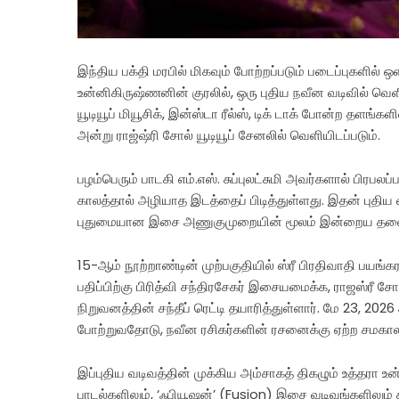
இந்திய பக்தி மரபில் மிகவும் போற்றப்படும் படைப்புகளில் ஒ
உன்னிகிருஷ்ணனின் குரலில், ஒரு புதிய நவீன வடிவில் வெள
யூடியூப் மியூசிக், இன்ஸ்டா ரீல்ஸ், டிக் டாக் போன்ற தளங்
அன்று ராஜ்ஷ்ரி சோல் யூடியூப் சேனலில் வெளியிடப்படும்.
பழம்பெரும் பாடகி எம்.எஸ். சுப்புலட்சுமி அவர்களால் பிரபலப
காலத்தால் அழியாத இடத்தைப் பிடித்துள்ளது. இதன் புதிய
புதுமையான இசை அணுகுமுறையின் மூலம் இன்றைய தலைமுறை
15-ஆம் நூற்றாண்டின் முற்பகுதியில் ஸ்ரீ பிரதிவாதி பயங்க
பதிப்பிற்கு பிரித்வி சந்திரசேகர் இசையமைக்க, ராஜஸ்ரீ சோ
நிறுவனத்தின் சந்தீப் ரெட்டி தயாரித்துள்ளார். மே 23, 2
போற்றுவதோடு, நவீன ரசிகர்களின் ரசனைக்கு ஏற்ற சமகால
இப்புதிய வடிவத்தின் முக்கிய அம்சாகத் திகழும் உத்தரா 
பாடல்களிலும், ‘ஃபியூஷன்’ (Fusion) இசை வடிவங்களிலும