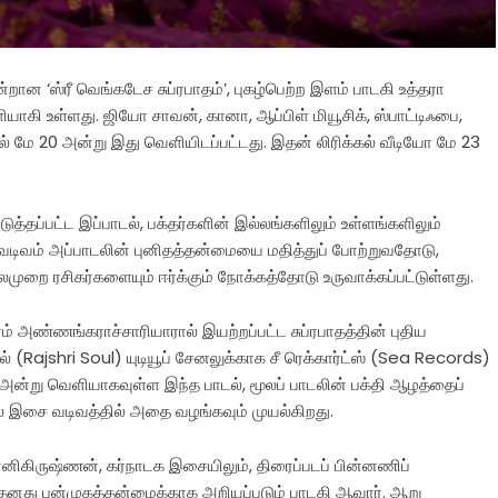
ன்றான ‘ஸ்ரீ வெங்கடேச சுப்ரபாதம்’, புகழ்பெற்ற இளம் பாடகி உத்தரா
ியாகி உள்ளது. ஜியோ சாவன், கானா, ஆப்பிள் மியூசிக், ஸ்பாட்டிஃபை,
களில் மே 20 அன்று இது வெளியிடப்பட்டது. இதன் லிரிக்கல் வீடியோ மே 23
்படுத்தப்பட்ட இப்பாடல், பக்தர்களின் இல்லங்களிலும் உள்ளங்களிலும்
 வடிவம் அப்பாடலின் புனிதத்தன்மையை மதித்துப் போற்றுவதோடு,
 ரசிகர்களையும் ஈர்க்கும் நோக்கத்தோடு உருவாக்கப்பட்டுள்ளது.
ரம் அண்ணங்கராச்சாரியாரால் இயற்றப்பட்ட சுப்ரபாதத்தின் புதிய
ல் (Rajshri Soul) யுடியூப் சேனலுக்காக சீ ரெக்கார்ட்ஸ் (Sea Records)
026 அன்று வெளியாகவுள்ள இந்த பாடல், மூலப் பாடலின் பக்தி ஆழத்தைப்
 இசை வடிவத்தில் அதை வழங்கவும் முயல்கிறது.
உன்னிகிருஷ்ணன், கர்நாடக இசையிலும், திரைப்படப் பின்னணிப்
் தனது பன்முகத்தன்மைக்காக அறியப்படும் பாடகி ஆவார். ஆறு