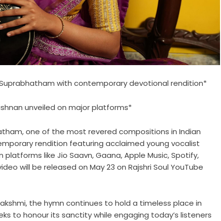
a Suprabhatham with contemporary devotional rendition*
ishnan unveiled on major platforms*
ham, one of the most revered compositions in Indian
temporary rendition featuring acclaimed young vocalist
 platforms like Jio Saavn, Gaana, Apple Music, Spotify,
c video will be released on May 23 on Rajshri Soul YouTube
lakshmi, the hymn continues to hold a timeless place in
eeks to honour its sanctity while engaging today’s listeners