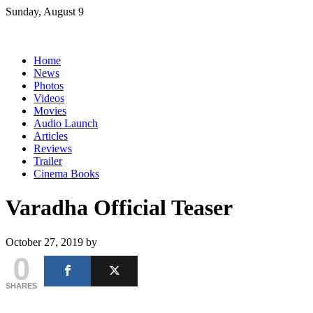
Skip
Sunday, August 9
to
content
Home
News
Photos
Videos
Movies
Audio Launch
Articles
Reviews
Trailer
Cinema Books
Varadha Official Teaser
October 27, 2019
by
0
SHARES