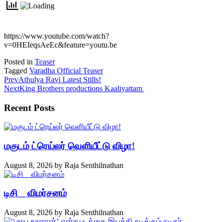
https://www.youtube.com/watch?
v=0HEIeqsAeEc&feature=youtu.be
Posted in
Teaser
Tagged
Varadha Official Teaser
Prev
Athulya Ravi ‬Latest Stills!
Next
King Brothers productions‬ Kaaliyattam ‬
Recent Posts
மகுடம் ட்ரெய்லர் வெளியீட்டு விழா!
August 8, 2026
by
Raja Senthilnathan
டிசி _ விமர்சனம்
August 8, 2026
by
Raja Senthilnathan