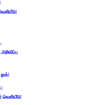
வெளியீடு!
 அறிவிப்பு
லுக்!
ர் வெளியீடு!