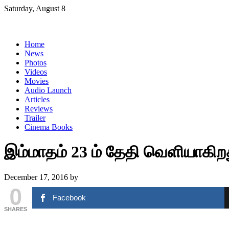
Skip
Saturday, August 8
to
content
Home
News
Photos
Videos
Movies
Audio Launch
Articles
Reviews
Trailer
Cinema Books
இம்மாதம் 23 ம் தேதி வெளியாகி
December 17, 2016
by
0
Facebook
SHARES