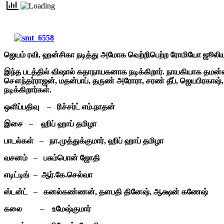
ஜெயம் ரவி, ஹன்சிகா நடித்து அமோக வெற்றிபெற்ற ரோமியோ ஜூலியட்
இந்த படத்தில் விஷால் கதாநாயகனாக நடிக்கிறார். நாயகியாக தமன்னா ந
சௌந்தர்ராஜன், மதன்பாப், தருண் அரோரா, சரண் தீப், ஜெயபிரகாஷ்
நடிக்கிறார்
ஒளிப்பதிவு – ரிச்சர்ட் எம்.நாதன்
இசை – ஹிப் ஹாப் தமிழா
பாடல்கள் – நா.முத்துக்குமார், ஹிப் 
வசனம் – பசும்பொன் ஜோ
எடிட்டிங் – ஆர்.கே.செல
ஸ்டன்ட் – கனல்கண்ணன், தளபதி தினேஷ், ஆக்ஷ
கலை – உமேஷ்கும