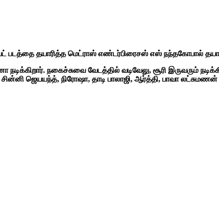
 படத்தை தயாரித்த மெட்ராஸ் எண்டர்பிரைசஸ் எஸ் நந்தகோபால் தயார
டிக்கிறார். நகைச்சுவை வேடத்தில் வடிவேலு, சூரி இருவரும் நடிக்கிறார
, சின்னி ஜெயயந்த், நிரோஷா, தாடி பாலாஜி, ஆர்த்தி, பாவா லட்சும
கள்.
ஹாப் தமிழா
தி
்வா
ன் கணேஷ்
ார்