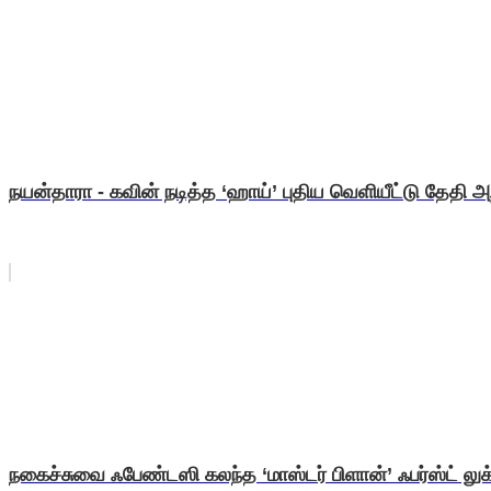
நயன்தாரா - கவின் நடித்த ‘ஹாய்’ புதிய வெளியீட்டு தேதி அறி
நகைச்சுவை ஃபேண்டஸி கலந்த ‘மாஸ்டர் பிளான்’ ஃபர்ஸ்ட் லுக