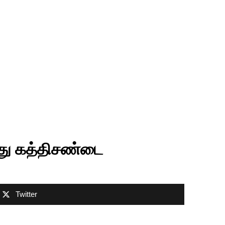
றது கத்திசண்டை
Twitter