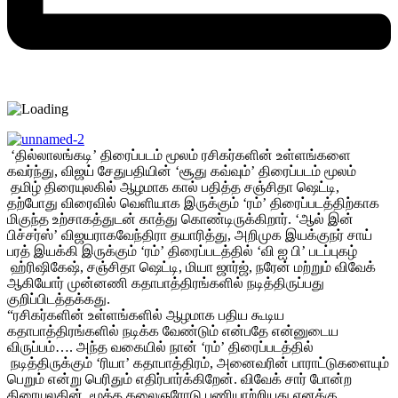
‘தில்லாலங்கடி’ திரைப்படம் மூலம் ரசிகர்களின் உள்ளங்களை
கவர்ந்து, விஜய் சேதுபதியின் ‘சூது கவ்வும்’ திரைப்படம் மூலம்
தமிழ் திரையுலகில் ஆழமாக கால் பதித்த சஞ்சிதா ஷெட்டி,
தற்போது விரைவில் வெளியாக இருக்கும் ‘ரம்’ திரைப்படத்திற்காக
மிகுந்த உற்சாகத்துடன் காத்து கொண்டிருக்கிறார். ‘ஆல் இன்
பிச்சர்ஸ்’ விஜயராகவேந்திரா தயாரித்து, அறிமுக இயக்குநர் சாய்
பரத் இயக்கி இருக்கும் ‘ரம்’ திரைப்படத்தில் ‘வி ஐ பி’ படப்புகழ்
ஹ்ரிஷிகேஷ், சஞ்சிதா ஷெட்டி, மியா ஜார்ஜ், நரேன் மற்றும் விவேக்
ஆகியோர் முன்னணி கதாபாத்திரங்களில் நடித்திருப்பது
குறிப்பிடத்தக்கது.
“ரசிகர்களின் உள்ளங்களில் ஆழமாக பதிய கூடிய
கதாபாத்திரங்களில் நடிக்க வேண்டும் என்பதே என்னுடைய
விருப்பம்…. அந்த வகையில் நான் ‘ரம்’ திரைப்படத்தில்
நடித்திருக்கும் ‘ரியா’ கதாபாத்திரம், அனைவரின் பாராட்டுகளையும்
பெறும் என்று பெரிதும் எதிர்பார்க்கிறேன். விவேக் சார் போன்ற
திரையுலகின் மூத்த கலைஞரோடு பணியாற்றியது எனக்கு