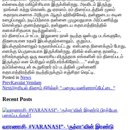
எல்லையற்ற மகிழ்ச்சியாக இருக்கின்றது. அவரிடம் இருந்து
நாங்கள் கற்று கொண்டது ஏராளம். ரம் திரைப்படத்தின் மூலம்
கதாநாயகனாக அறிமுக ஆகும் ஹ்ரிஷிகேஷ், தன்னுடைய கடின
உழைப்பாலும், நடிப்பிற்காக தன்னை முழுவதுமாக அர்ப்பணித்து
கொள்ளும் குணத்தாலும், தன்னுடைய கதாபாத்திரத்தில்
கனகச்சிதமாக நடித்துள்ளார்…
ரம் திரைப்படம் உட்பட இதுவரை நான் நடித்த ஒன்பது படங்களுமே,
திறமையான உதவி இயக்குநர்களாலும், குறும்பட
இயக்குநர்களாலும் உருவாக்கப்பட்டது என்பதை நினைக்கும் போது,
எனக்கு பெருமையாக இருக்கின்றது. திகில் என்பதை தாண்டி,
ரசிகர்களுக்கு ஒரு சுவாரசிய விருந்தாக எங்களின் ரம் திரைப்படம்
இருக்கும் என பெரிதும் எதிர்பார்க்கிறோம்….” என்று
நம்பிக்கையுடன் கூறுகிறார் ரம் படத்தின் முன்னணி
கதாபாத்திரத்தில் நடித்திருக்கும் சஞ்சிதா ஷெட்டி.
Posted in
News
Prev
Kavalai Vendam
Next
அரசியல் கிரைம் திரில்லர் “ பழைய வண்ணாரப்பேட்டை “
Recent Posts
வாரணாசி- #VARANASI”- ‘ருத்ரா’வின் இரண்டு