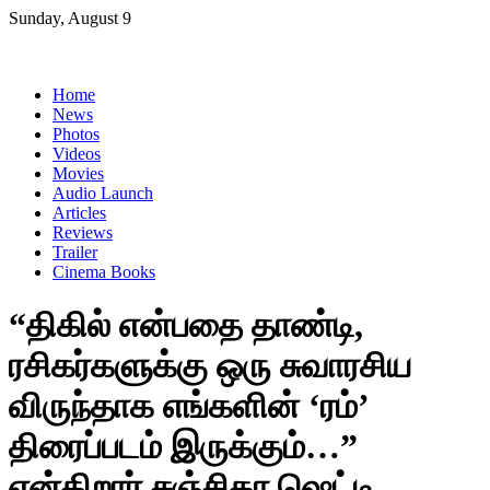
Skip
Sunday, August 9
to
content
Home
News
Photos
Videos
Movies
Audio Launch
Articles
Reviews
Trailer
Cinema Books
“திகில் என்பதை தாண்டி,
ரசிகர்களுக்கு ஒரு சுவாரசிய
விருந்தாக எங்களின் ‘ரம்’
திரைப்படம் இருக்கும்…”
என்கிறார் சஞ்சிதா ஷெட்டி