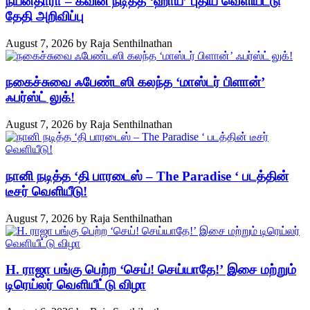
நயன்தாரா – கவின் நடித்த ‘ஹாய்’ புதிய வெளியீட்டு
தேதி அறிவிப்பு
August 7, 2026
by
Raja Senthilnathan
நகைச்சுவை ஃபேண்டஸி கலந்த ‘மாஸ்டர் பிளான்’
ஃபர்ஸ்ட் லுக்!
August 7, 2026
by
Raja Senthilnathan
நானி நடித்த ‘தி பாரடைஸ் – The Paradise ‘ படத்தின்
டீசர் வெளியீடு!
August 7, 2026
by
Raja Senthilnathan
H. ராஜா பங்கு பெற்ற ‘செய்! செய்யாதே!’ இசை மற்றும்
டிரெய்லர் வெளியீட்டு விழா