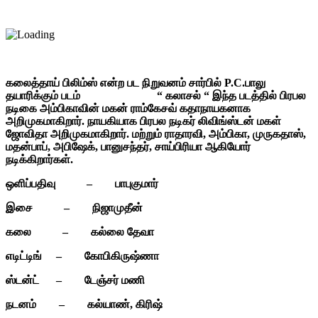
கலைத்தாய் பிலிம்ஸ் என்ற பட நிறுவனம் சார்பில் P.C.பாலு
தயாரிக்கும் படம் “ கலாசல் “ இந்த படத்தில் பிரபல
நடிகை அம்பிகாவின் மகன் ராம்கேசவ் கதாநாயகனாக
அறிமுகமாகிறார். நாயகியாக பிரபல நடிகர் லிவிங்ஸ்டன் மகள்
ஜோவிதா அறிமுகமாகிறார். மற்றும் ராதாரவி, அம்பிகா, முருகதாஸ்,
மதன்பாப், அபிஷேக், பானுசந்தர், சாய்பிரியா ஆகியோர்
நடிக்கிறார்கள்.
ஒளிப்பதிவு – பாபுகுமார்
இசை – நிஜாமுதீன்
கலை – கல்லை தேவா
எடிட்டிங் – கோபிகிருஷ்ணா
ஸ்டன்ட் – டேஞ்சர் மணி
நடனம் – கல்யாண், கிரிஷ்