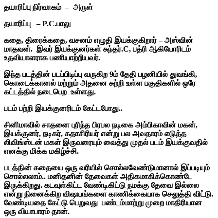
தயாரிப்பு நிர்வாகம் – அருள்
தயாரிப்பு – P.C.பாலு
கதை, திரைக்கதை, வசனம் எழுதி இயக்குகிறார் – அஸ்வின்
மாதவன்
. இவர் இயக்குனர்கள் சுந்தர்.C, பத்ரி ஆகியோரிடம்
உதவியாளராக பணியாற்றியவர்.
இந்த படத்தின் படப்பிடிப்பு வருகிற 9ம் தேதி பழனியில் துவங்கி,
கொடைக்கானல் மற்றும் அதனை சுற்றி உள்ள பகுதிகளில் ஒரே
கட்டத்தில் நடைபெற உள்ளது.
படம் பற்றி இயக்குனரிடம் கேட்டபோது..
சினிமாவில் சாதனை புரிந்த பிரபல நடிகை அம்பிகாவின் மகன்,
இயக்குனர், நடிகர், கதாசிரியர் என்று பல அவதாரம் எடுத்த
லிவிங்ஸ்டன் மகள் இருவரையும் வைத்து முதல் படம் இயக்குவதில்
எனக்கு மிக்க மகிழ்ச்சி.
படத்தின் கதையை ஒரு வரியில் சொல்லவேண்டுமானால் இப்படியும்
சொல்லலாம்.. மனிதனின் தேவைகள் அதிகமாகிக்கொண்டே
இருக்கிறது. கடவுள்கிட்ட வேண்டிகிட்டு நமக்கு தேவை இல்லை
என்று நினைக்கிற விஷயங்களை காணிக்கையாக செலுத்தி விட்டு.
வேண்டியதை கேட்டு பெறுவது பண்டம்மாற்று முறை மாதிரியான
ஒரு வியாபாரம் தான்.