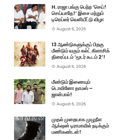
H. ராஜா பங்கு பெற்ற ‘செய்!
செய்யாதே!’ இசை மற்றும்
டிரெய்லர் வெளியீட்டு விழா
August 6, 2026
13 ஆண்டுகளுக்குப் பிறகு
மீண்டும் வரும் கல்ட் கிளாசிக்
திரைப்படம் ‘மூடர் கூடம் 2’!
August 6, 2026
மீண்டும் இணையும்
டொவினோ தாமஸ் –
ஜான்பால்!
August 6, 2026
முதல் முறையாக முழுநீள
ஆக்‌ஷன் டிராமாவில் நடிக்கும்
மணிகண்டன்!