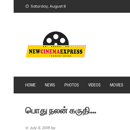
Skip
Saturday, August 8
to
content
HOME
NEWS
PHOTOS
VIDEOS
MOVIES
பொது நலன் கருதி…
July 9, 2018
by