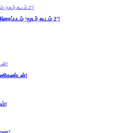
ிரைப்படம் ‘மூடர் கூடம் 2’!
 மணிகண்டன்!
ம்!
ாலா’