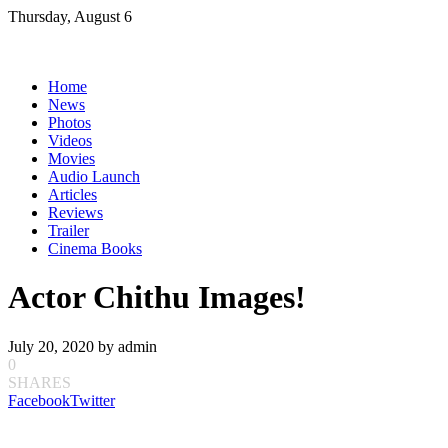
Skip
Thursday, August 6
to
content
Home
News
Photos
Videos
Movies
Audio Launch
Articles
Reviews
Trailer
Cinema Books
Actor Chithu Images!
July 20, 2020
by
admin
0
SHARES
Facebook
Twitter