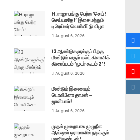
H. ராஜா பங்கு பெற்ற ‘செய்!
செய்யாதே!’ இசை மற்றும்
டிரெய்லர் வெளியீட்டு விழா
August 6, 2026
13 ஆண்டுகளுக்குப் பிறகு
மீண்டும் வரும் கல்ட் கிளாசிக்
திரைப்படம் ‘மூடர் கூடம் 2’!
August 6, 2026
மீண்டும் இணையும்
டொவினோ தாமஸ் –
ஜான்பால்!
August 6, 2026
முதல் முறையாக முழுநீள
ஆக்‌ஷன் டிராமாவில் நடிக்கும்
மணிகண்டன்!