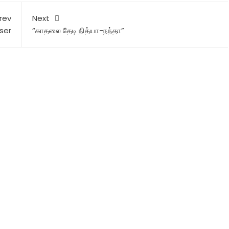
rev
Next
aser
“காதலை தேடி நித்யா-நந்தா”