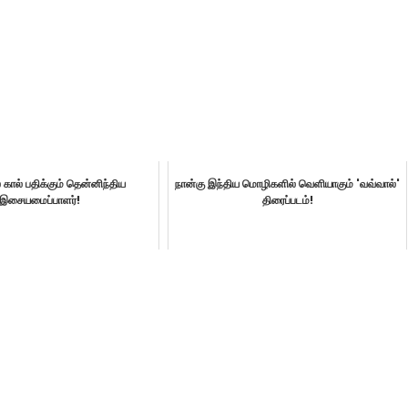
ல் கால் பதிக்கும் தென்னிந்திய
நான்கு இந்திய மொழிகளில் வெளியாகும் 'வவ்வால்'
இசையமைப்பாளர்!
திரைப்படம்!