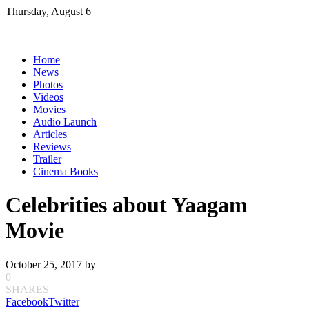
Skip
Thursday, August 6
to
content
Home
News
Photos
Videos
Movies
Audio Launch
Articles
Reviews
Trailer
Cinema Books
Celebrities about Yaagam
Movie
October 25, 2017
by
0
SHARES
Facebook
Twitter