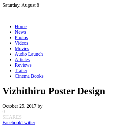
Skip
Saturday, August 8
to
content
Home
News
Photos
Videos
Movies
Audio Launch
Articles
Reviews
Trailer
Cinema Books
Vizhithiru Poster Design
October 25, 2017
by
0
SHARES
Facebook
Twitter