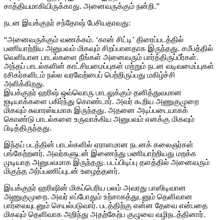
சாத்தியமாகியிருக்காது. அனைவருக்கும் நன்றி.”
நடன இயக்குநர் சந்தோஷ் பேசியதாவது:
“அனைவருக்கும் வணக்கம். ‘கான் சிட்டி’ திரைப்படத்தில்
பணியாற்றிய அனுபவம் மிகவும் சிறப்பானதாக இருந்தது. சமீபத்தில்
வெளியான பாடல்களை நீங்கள் அனைவரும் பார்த்திருப்பீர்கள்.
அந்தப் பாடல்களின் காட்சியமைப்புகள் மற்றும் நடன வடிவமைப்புகள்
ரசிகர்களிடம் நல்ல வரவேற்பைப் பெற்றிருப்பது மகிழ்ச்சி
அளிக்கிறது.
இயக்குநர் ஹரிஷ் ஒவ்வொரு பாடலுக்கும் தனித்துவமான
ஐடியாக்களை பகிர்ந்து கொண்டார். அவர் கூறிய அணுகுமுறை
மிகவும் சுவாரஸ்யமாக இருந்தது. அதனை அடிப்படையாகக்
கொண்டு பாடல்களை உருவாக்கிய அனுபவம் எனக்கு மிகவும்
பிடித்திருந்தது.
இந்தப் படத்தின் பாடல்களில் ஏராளமான நடனக் கலைஞர்கள்
பங்கேற்றனர். அவர்களுடன் இணைந்து பணியாற்றியது மறக்க
முடியாத அனுபவமாக இருந்தது. படப்பிடிப்பு தளத்தில் அனைவரும்
மிகுந்த அர்ப்பணிப்புடன் உழைத்தனர்.
இயக்குநர் ஹரிஷின் மிகப்பெரிய பலம் அவரது பாஸிடிவான
அணுகுமுறை. அவர் எப்போதும் உற்சாகத்துடனும் தெளிவான
பார்வையுடனும் செயல்படுவார். படத்திற்கு என்ன தேவை என்பதை
மிகவும் தெளிவாக அறிந்து அதற்கேற்ப குழுவை வழிநடத்தினார்.