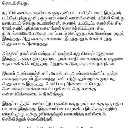
தொடங்கியது.
நடிப்பில் எனக்கு உதவியாக ஒரு தனிப்பட்ட பயிற்சியாளர் இருந்தார்.
படப்பிடிப்புக்கு முன்பு ஒரு வார காலம் வசனங்களைப் பயிற்சி செய்து,
மனப்பாடம் செய்து தயாரானேன். ஆனால் படப்பிடிப்பு தளத்தில் சில
நேரங்களில் புதிதாக வசனங்கள் கொடுக்கப்பட்டன. சில
நிமிடங்களிலேயே அதை மனப்பாடம் செய்து நடிக்க வேண்டிய சூழல்
இருந்தது. அது எனக்கு சவாலாக இருந்தாலும், மிகச் சிறந்த
அனுபவமாக அமைந்தது.
அர்ஜூன் தாஸ் சார் என்னுடன் நடித்தபோது மிகவும் ஆதரவாக
இருந்தார். ஒரு புதிய நடிகராக நான் வசதியாக உணரும்படி சூழலை
உருவாக்கிக் கொடுத்தார். அதற்காக அவருக்கு என் நன்றிகள்.
இமான் அண்ணாச்சி சார், யோகி பாபு அண்ணா உள்ளிட்ட மூத்த
கலைஞர்களுடன் இணைந்து பணியாற்றியதும் மறக்க முடியாத
அனுபவமாக இருந்தது. யோகி பாபு அண்ணா எப்போதும்
அன்பாகவும் ஊக்கமாகவும் பழகினார். அது எனக்கு
தன்னம்பிக்கையை அதிகரித்தது.
இந்தப் படத்தில் பணியாற்றிய ஒவ்வொரு நாளும் எனக்கு ஒரு புதிய
பாடமாக இருந்தது. இந்த வாய்ப்பை வழங்கிய இயக்குநர் ஹரிஷ்
மற்றும் முழு படக்குழுவினருக்கும் மனமார்ந்த நன்றியைத்
தெரிவித்துக் கொள்கிறேன்.