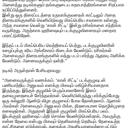
அனைத்து நடிகர்களும் தங்களுடைய கதாபாத்திரங்களை சிறப்பாக
உயிர்ப்பித்துள்ளனர்.
இன்று ஒரு திரைப்படத்தை உருவாக்குவதைக் காட்டிலும் அதை
திரையரங்குகளில் வெளியிடுவது மிகப்பெரிய சவாலாக உள்ளது.
அந்த சவாலை வென்று ‘கான் சிட்டி’ இன்று ரசிகர்களை சந்திக்க
வருகிறது. அதற்காக ஹரிஷையும் படக்குழுவினரையும் மனதார
பாராட்டுகிறேன்.
இந்தப் படம் மிகப்பெரிய வெற்றியைப் பெற்று, படக்குழுவினரின்
உழைப்புக்கு உரிய அங்கீகாரம் கிடைக்க வேண்டும். ரசிகர்கள்
அனைவரும் திரையரங்குகளில் வந்து படம் பார்த்து ஆதரவு அளிக்க
வேண்டும். அனைவருக்கும் நன்றி.”
நடிகர் அருள்தாஸ் பேசியதாவது:
“அனைவருக்கும் வணக்கம். ‘கான் சிட்டி’ படக்குழுவுடன்
பணியாற்றிய அனுபவம் எனக்கு மிகவும் மகிழ்ச்சியானதாக
இருந்தது. இந்தக் குழுவில் பெரும்பாலானோர் இளம்
தலைமுறையைச் சேர்ந்தவர்கள். வெளியிலிருந்து பார்க்கும்போது
ஒரு கல்லூரி ஆண்டு விழா குழுவைப் போல தோன்றலாம். ஆனால்
அவர்கள் அனைவரும் அனுபவம் மிக்க, திறமையான தொழில்முறை
கலைஞர்கள். அதுதான் இந்தக் குழுவின் மிகப்பெரிய பலம்.
இயக்குநர் ஹரிஷைப் பற்றி சொல்ல வேண்டுமென்றால், அவருக்கு
என்ன தேவை என்பது மிகவும் தெளிவாகத் தெரியும். தேவையற்ற
காட்சிகளை எடுக்காமல், கதைக்கு அவசியமானவற்றை மட்டும்