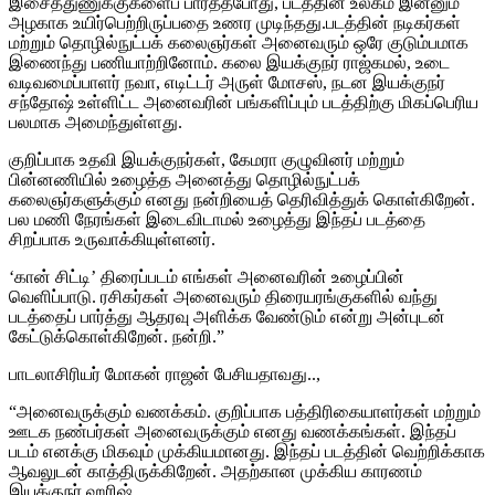
இசைத்துணுக்குகளைப் பார்த்தபோது, படத்தின் உலகம் இன்னும்
அழகாக உயிர்பெற்றிருப்பதை உணர முடிந்தது.படத்தின் நடிகர்கள்
மற்றும் தொழில்நுட்பக் கலைஞர்கள் அனைவரும் ஒரே குடும்பமாக
இணைந்து பணியாற்றினோம். கலை இயக்குநர் ராஜ்கமல், உடை
வடிவமைப்பாளர் நவா, எடிட்டர் அருள் மோசஸ், நடன இயக்குநர்
சந்தோஷ் உள்ளிட்ட அனைவரின் பங்களிப்பும் படத்திற்கு மிகப்பெரிய
பலமாக அமைந்துள்ளது.
குறிப்பாக உதவி இயக்குநர்கள், கேமரா குழுவினர் மற்றும்
பின்னணியில் உழைத்த அனைத்து தொழில்நுட்பக்
கலைஞர்களுக்கும் எனது நன்றியைத் தெரிவித்துக் கொள்கிறேன்.
பல மணி நேரங்கள் இடைவிடாமல் உழைத்து இந்தப் படத்தை
சிறப்பாக உருவாக்கியுள்ளனர்.
‘கான் சிட்டி’ திரைப்படம் எங்கள் அனைவரின் உழைப்பின்
வெளிப்பாடு. ரசிகர்கள் அனைவரும் திரையரங்குகளில் வந்து
படத்தைப் பார்த்து ஆதரவு அளிக்க வேண்டும் என்று அன்புடன்
கேட்டுக்கொள்கிறேன். நன்றி.”
பாடலாசிரியர் மோகன் ராஜன் பேசியதாவது..,
“அனைவருக்கும் வணக்கம். குறிப்பாக பத்திரிகையாளர்கள் மற்றும்
ஊடக நண்பர்கள் அனைவருக்கும் எனது வணக்கங்கள். இந்தப்
படம் எனக்கு மிகவும் முக்கியமானது. இந்தப் படத்தின் வெற்றிக்காக
ஆவலுடன் காத்திருக்கிறேன். அதற்கான முக்கிய காரணம்
இயக்குநர் ஹரிஷ்.