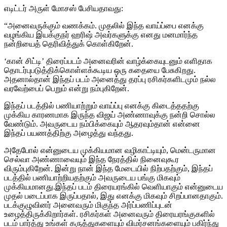
எடிட்டர் அருள் மோசஸ் பேசியதாவது:
“அனைவருக்கும் வணக்கம். முதலில் இந்த வாய்ப்பை எனக்கு
வழங்கிய இயக்குநர் ஹரிஷ் அவர்களுக்கு எனது மனமார்ந்த
நன்றியைத் தெரிவித்துக் கொள்கிறேன்.
‘கான் சிட்டி’ திரைப்படம் அனைவரின் வாழ்க்கையுடனும் எளிதாக
தொடர்புபடுத்திக்கொள்ளக்கூடிய ஒரு கதையை பேசுகிறது.
அதனால்தான் இந்தப் படம் அனைத்து தரப்பு ரசிகர்களிடமும் நல்ல
வரவேற்பைப் பெறும் என்று நம்புகிறேன்.
இந்தப் படத்தில் பணியாற்றும் வாய்ப்பு எனக்கு கிடைத்ததற்கு
முக்கிய காரணமாக இருந்த விஜய் அண்ணாவுக்கு நன்றி சொல்ல
வேண்டும். அவருடைய நம்பிக்கையும் ஆதரவும்தான் என்னை
இந்தப் பயணத்திற்கு அழைத்து வந்தது.
அதேபோல் என்னுடைய முக்கியமான வழிகாட்டியும், மென்டருமான
செல்வா அண்ணாவையும் இந்த நேரத்தில் நினைவுகூர
விரும்புகிறேன். இன்று நான் இந்த மேடையில் நிற்பதற்கும், இந்தப்
படத்தில் பணியாற்றியதற்கும் அவருடைய பங்கு மிகவும்
முக்கியமானது.இந்தப் படம் திரையரங்கில் வெளியாகும் என்னுடைய
முதல் படைப்பாக இருப்பதால், இது எனக்கு மிகவும் சிறப்பானதாகும்.
படக்குழுவினர் அனைவரும் மிகுந்த அர்ப்பணிப்புடன்
உழைத்திருக்கிறார்கள். ரசிகர்கள் அனைவரும் திரையரங்குகளில்
படம் பார்த்து உங்கள் கருத்துகளையும் விமர்சனங்களையும் பகிர்ந்து