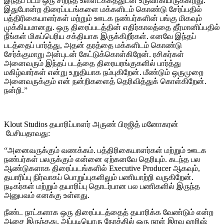
இந்தப் படம் ஒரு சிறந்த உள்ளடக்கத்துடன் உருவாகியிருக்கிறது.
இதுபோன்ற திரைப்படங்களை மக்களிடம் கொண்டு சேர்ப்பதில்
பத்திரிகையாளர்கள் மற்றும் ஊடக நண்பர்களின் பங்கு மிகவும்
முக்கியமானது. ஒரு திரைப்படத்தின் எதிர்காலத்தை தீர்மானிப்பதில்
நீங்கள் மிகப்பெரிய சக்தியாக இருக்கிறீர்கள். எனவே இந்தப்
படத்தைப் பார்த்து, அதன் தரத்தை மக்களிடம் கொண்டு
சேர்க்குமாறு அன்புடன் கேட்டுக்கொள்கிறேன். ரசிகர்கள்
அனைவரும் இந்தப் படத்தை திரையரங்குகளில் பார்த்து
மகிழ்வார்கள் என்று உறுதியாக நம்புகிறேன். மீண்டும் ஒருமுறை
அனைவருக்கும் என் நன்றிகளைத் தெரிவித்துக் கொள்கிறேன்.
நன்றி.”
Klout Studios தயாரிப்பாளர் அருண் பிரஜித் மனோகரன்
பேசியதாவது:
“அனைவருக்கும் வணக்கம். பத்திரிகையாளர்கள் மற்றும் ஊடக
நண்பர்கள் பலருக்கும் என்னை ஏற்கனவே தெரியும். கடந்த பல
ஆண்டுகளாக திரைப்படங்களில் Executive Producer ஆகவும்,
தயாரிப்பு நிர்வாகப் பொறுப்புகளிலும் பணியாற்றி வருகிறேன்.
நடிகர்கள் மற்றும் தயாரிப்பு தொடர்பான பல பணிகளில் இருந்த
அனுபவம் எனக்கு உள்ளது.
நீண்ட நாட்களாக ஒரு திரைப்படத்தைத் தயாரிக்க வேண்டும் என்ற
ஆசை இருந்தது. அப்படியொரு நேரத்தில் ஒரு நாள் இரவு ஹரிஷ்