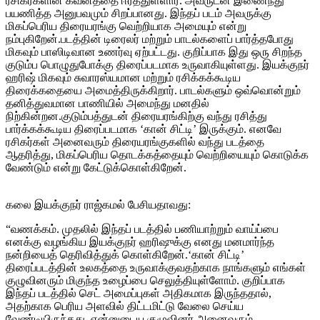
ரசிகர்களின் கவனத்தை ஈர்த்துள்ளார். அவருடன் இணைந்து
பயணித்த அனுபவமும் சிறப்பானது. இந்தப் படம் அவருக்கு
மிகப்பெரிய திரையரங்கு வெற்றியாக அமையும் என்று
நம்புகிறேன்.படத்தின் டிரைலர் மற்றும் பாடல்களைப் பார்த்தபோது
மிகவும் பாஸிடிவான உணர்வு ஏற்பட்டது. குறிப்பாக இது ஒரு சிறந்த
குடும்ப பொழுதுபோக்கு திரைப்படமாக உருவாகியுள்ளது. இயக்குநர்
ஹரிஷ் மிகவும் சுவாரஸ்யமான மற்றும் ரசிக்கக்கூடிய
திரைக்கதையை அமைத்திருக்கிறார். பாடல்களும் ஒவ்வொன்றும்
தனித்துவமான பாணியில் அமைந்து மனதில்
நிற்கின்றன.குடும்பத்துடன் திரையரங்கிற்கு வந்து ரசித்து
பார்க்கக்கூடிய திரைப்படமாக ‘கான் சிட்டி’ இருக்கும். எனவே
ரசிகர்கள் அனைவரும் திரையரங்குகளில் வந்து படத்தை
ஆதரித்து, மிகப்பெரிய தொடக்கத்தையும் வெற்றியையும் கொடுக்க
வேண்டும் என்று கேட்டுக்கொள்கிறேன்.
கலை இயக்குநர் ராஜ்கமல் பேசியதாவது:
“வணக்கம். முதலில் இந்தப் படத்தில் பணியாற்றும் வாய்ப்பை
எனக்கு வழங்கிய இயக்குநர் ஹரிஷுக்கு எனது மனமார்ந்த
நன்றியைத் தெரிவித்துக் கொள்கிறேன்.‘கான் சிட்டி’
திரைப்படத்தின் உலகத்தை உருவாக்குவதற்காக நாங்களும் எங்கள்
குழுவினரும் மிகுந்த உழைப்பை செலுத்தியுள்ளோம். குறிப்பாக
இந்தப் படத்தில் செட் அமைப்புகள் அதிகமாக இருந்ததால்,
அதற்காக பெரிய அளவில் திட்டமிட்டு வேலை செய்ய
வேண்டியிருந்தது. என்னுடைய குழுவினர் அனைவரும்