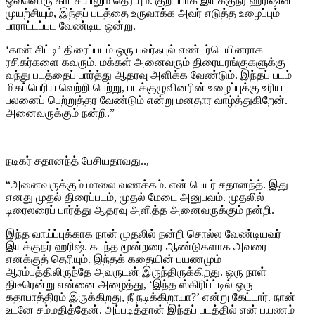
ஒவ்வொரு காட்சியிலும் தெரியும். குறிப்பாக இயக்குநர் ஹரிஷின்
முயற்சியும், இந்தப் படத்தை உருவாக்க அவர் எடுத்த உழைப்பும்
பாராட்டப்பட வேண்டிய ஒன்று.
‘கான் சிட்டி’ திரைப்படம் ஒரு பவர்ஃபுல் எண்டர்டெயினராக
ரசிகர்களை கவரும். மக்கள் அனைவரும் திரையரங்குகளுக்கு
வந்து படத்தைப் பார்த்து ஆதரவு அளிக்க வேண்டும். இந்தப் படம்
மிகப்பெரிய வெற்றி பெற்று, படக்குழுவினரின் உழைப்புக்கு உரிய
பலனைப் பெற்றுத்தர வேண்டும் என்று மனதார வாழ்த்துகிறேன்.
அனைவருக்கும் நன்றி.”
நடிகர் சதானந்த் பேசியதாவது..,
“அனைவருக்கும் மாலை வணக்கம். என் பெயர் சதானந்த். இது
எனது முதல் திரைப்படம், முதல் மேடை அனுபவம். முதலில்
டிரைலரைப் பார்த்து ஆதரவு அளித்த அனைவருக்கும் நன்றி.
இந்த வாய்ப்புக்காக நான் முதலில் நன்றி சொல்ல வேண்டியவர்
இயக்குநர் ஹரிஷ். கடந்த மூன்றரை ஆண்டுகளாக அவரை
எனக்குத் தெரியும். இந்தக் கதையின் பயணமும்
ஆரம்பத்திலிருந்தே அவருடன் இருந்திருக்கிறது. ஒரு நாள்
திடீரென்று என்னை அழைத்து, ‘இந்த ஸ்கிரிப்ட்டில் ஒரு
கதாபாத்திரம் இருக்கிறது, நீ நடிக்கிறாயா?’ என்று கேட்டார். நான்
உடனே சம்மதித்தேன். அப்படித்தான் இந்தப் படத்தில் என் பயணம்