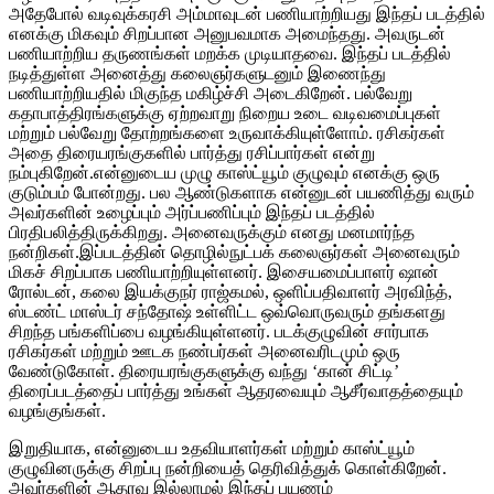
அதேபோல் வடிவுக்கரசி அம்மாவுடன் பணியாற்றியது இந்தப் படத்தில்
எனக்கு மிகவும் சிறப்பான அனுபவமாக அமைந்தது. அவருடன்
பணியாற்றிய தருணங்கள் மறக்க முடியாதவை. இந்தப் படத்தில்
நடித்துள்ள அனைத்து கலைஞர்களுடனும் இணைந்து
பணியாற்றியதில் மிகுந்த மகிழ்ச்சி அடைகிறேன். பல்வேறு
கதாபாத்திரங்களுக்கு ஏற்றவாறு நிறைய உடை வடிவமைப்புகள்
மற்றும் பல்வேறு தோற்றங்களை உருவாக்கியுள்ளோம். ரசிகர்கள்
அதை திரையரங்குகளில் பார்த்து ரசிப்பார்கள் என்று
நம்புகிறேன்.என்னுடைய முழு காஸ்ட்யூம் குழுவும் எனக்கு ஒரு
குடும்பம் போன்றது. பல ஆண்டுகளாக என்னுடன் பயணித்து வரும்
அவர்களின் உழைப்பும் அர்ப்பணிப்பும் இந்தப் படத்தில்
பிரதிபலித்திருக்கிறது. அனைவருக்கும் எனது மனமார்ந்த
நன்றிகள்.இப்படத்தின் தொழில்நுட்பக் கலைஞர்கள் அனைவரும்
மிகச் சிறப்பாக பணியாற்றியுள்ளனர். இசையமைப்பாளர் ஷான்
ரோல்டன், கலை இயக்குநர் ராஜ்கமல், ஒளிப்பதிவாளர் அரவிந்த்,
ஸ்டண்ட் மாஸ்டர் சந்தோஷ் உள்ளிட்ட ஒவ்வொருவரும் தங்களது
சிறந்த பங்களிப்பை வழங்கியுள்ளனர். படக்குழுவின் சார்பாக
ரசிகர்கள் மற்றும் ஊடக நண்பர்கள் அனைவரிடமும் ஒரு
வேண்டுகோள். திரையரங்குகளுக்கு வந்து ‘கான் சிட்டி’
திரைப்படத்தைப் பார்த்து உங்கள் ஆதரவையும் ஆசீர்வாதத்தையும்
வழங்குங்கள்.
இறுதியாக, என்னுடைய உதவியாளர்கள் மற்றும் காஸ்ட்யூம்
குழுவினருக்கு சிறப்பு நன்றியைத் தெரிவித்துக் கொள்கிறேன்.
அவர்களின் ஆதரவு இல்லாமல் இந்தப் பயணம்