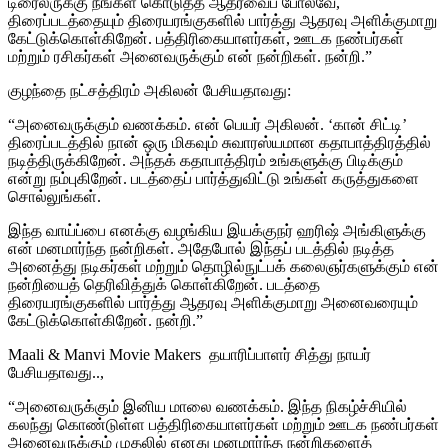
டிரைலருக்கு நீங்கள் கொடுத்த ஆதரவைப் போலவே,
திரைப்படத்தையும் திரையரங்குகளில் பார்த்து ஆதரவு அளிக்குமாறு
கேட்டுக்கொள்கிறேன். பத்திரிகையாளர்கள், ஊடக நண்பர்கள்
மற்றும் ரசிகர்கள் அனைவருக்கும் என் நன்றிகள். நன்றி.”
குழந்தை நட்சத்திரம் அகிலன் பேசியதாவது:
“அனைவருக்கும் வணக்கம். என் பெயர் அகிலன். ‘கான் சிட்டி’
திரைப்படத்தில் நான் ஒரு மிகவும் சுவாரஸ்யமான கதாபாத்திரத்தில்
நடித்திருக்கிறேன். அந்தக் கதாபாத்திரம் உங்களுக்கு பிடிக்கும்
என்று நம்புகிறேன். படத்தைப் பார்த்துவிட்டு உங்கள் கருத்துகளை
சொல்லுங்கள்.
இந்த வாய்ப்பை எனக்கு வழங்கிய இயக்குநர் ஹரிஷ் அங்கிளுக்கு
என் மனமார்ந்த நன்றிகள். அதேபோல் இந்தப் படத்தில் நடித்த
அனைத்து நடிகர்கள் மற்றும் தொழில்நுட்பக் கலைஞர்களுக்கும் என்
நன்றியைத் தெரிவித்துக் கொள்கிறேன். படத்தை
திரையரங்குகளில் பார்த்து ஆதரவு அளிக்குமாறு அனைவரையும்
கேட்டுக்கொள்கிறேன். நன்றி.”
Maali & Manvi Movie Makers தயாரிப்பாளர் சித்து நாயர்
பேசியதாவது..,
“அனைவருக்கும் இனிய மாலை வணக்கம். இந்த நிகழ்ச்சியில்
கலந்து கொண்டுள்ள பத்திரிகையாளர்கள் மற்றும் ஊடக நண்பர்கள்
அனைவருக்கும் முதலில் எனது மனமார்ந்த நன்றிகளைத்