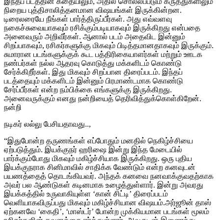
இந்தப் படத்தின் கதையிலும், அதில் சொல்லப்படும் கருத்துகளிலும்
நிறைய புத்திசாலித்தனமான விஷயங்கள் இருக்கின்றன.
டிரைலரையே நீங்கள் பார்த்திருப்பீர்கள். அது எவ்வளவு
நகைச்சுவையாகவும் ரசிக்கும்படியாகவும் இருக்கிறது என்பதை
அனைவரும் அறிவீர்கள். ஆனால் படம் அதைவிட இன்னும்
சிறப்பாகவும், ரசிகர்களுக்கு மிகவும் பிடித்தமானதாகவும் இருக்கும்.
சுமாரான படங்களுக்குக் கூட பத்திரிகையாளர்கள் மற்றும் ஊடக
நண்பர்கள் நல்ல ஆதரவு கொடுத்து மக்களிடம் கொண்டு
சேர்க்கிறீர்கள். இது மிகவும் சிறப்பான திரைப்படம். இந்தப்
படத்தையும் மக்களிடம் இன்னும் பிரமாண்டமாக கொண்டு
சேர்ப்பீர்கள் என்ற நம்பிக்கை எங்களுக்கு இருக்கிறது.
அனைவருக்கும் எனது நன்றியைத் தெரிவித்துக்கொள்கிறேன்.
நன்றி
நடிகர் லல்லு பேசியதாவது..,
“இதுபோன்ற தருணங்கள் எப்போதும் மனதில் நெகிழ்ச்சியை
ஏற்படுத்தும். இயக்குநர் ஹரிஷை இன்று இந்த மேடையில்
பார்க்கும்போது மிகவும் மகிழ்ச்சியாக இருக்கிறது. ஒரு புதிய
இயக்குநராக சினிமாவில் சாதிக்க வேண்டும் என்ற கனவுடன்
பயணத்தைத் தொடங்கியவர். அந்தக் கனவை நனவாக்குவதற்காக
அவர் பல ஆண்டுகள் கடினமாக உழைத்துள்ளார். இன்று அவரது
இயக்கத்தில் உருவாகியுள்ள ‘கான் சிட்டி’ திரைப்படம்
வெளியாகவிருப்பது மிகவும் மகிழ்ச்சியான விஷயம்.அர்ஜூன் தாஸ்
ஏற்கனவே ‘கைதி’, ‘மாஸ்டர்’ போன்ற முக்கியமான படங்கள் மூலம்