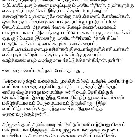
அர்ப்பணிப்புடனும் கடின உழைப்புடனும் பணியாற்றினர். அவர்களுக்கு
எனது சிறப்பு நன்றிகள்.இந்தப் படத்தின் தொழில்நுட்பக்
கலைஞர்கள் அனைவருமே எனக்கு நண்பர்களைப் போன்றவர்கள்.
ஒவ்வொருவரும் தங்களுடைய துறையில் முழு ஈடுபாட்டுடன்
செயல்பட்டனர். அதனால் வேலை மிகவும் சுவாரஸ்யமாகவும்
மகிழ்ச்சியாகவும் அமைந்தது. படப்பிடிப்பு காலம் முழுவதும் நாங்கள்
ஒரு குடும்பமாக இணைந்து பணியாற்றினோம். ‘கான் சிட்டி’
படத்தில் நாங்கள் உருவாக்கியுள்ள உலகத்தையும்,
காட்சியமைப்புகளையும் ரசிகர்கள் திரையரங்குகளில் ரசிப்பார்கள்
என்று நம்புகிறேன். படத்திற்கு உங்கள் ஆதரவையும்
வாழ்த்துகளையும் வழங்குமாறு கேட்டுக்கொள்கிறேன். நன்றி.”
உடை வடிவமைப்பாளர் நவா பேசியதாவது..,
“அனைவருக்கும் வணக்கம். முதலில் இந்தப் படத்தில் பணியாற்றும்
வாய்ப்பை எனக்கு வழங்கிய தயாரிப்பாளருக்கும், இயக்குநர்
ஹரிஷுக்கும் எனது மனமார்ந்த நன்றியைத் தெரிவித்துக்
கொள்கிறேன். இன்று இந்த மேடையில் நிற்பது எனக்கு மிகவும்
மகிழ்ச்சியாகவும் பெருமையாகவும் இருக்கிறது. இந்த
வாய்ப்பிற்காகவும், தொடர்ந்து எனக்கு ஆதரவளித்த
அனைவருக்கும் நன்றி.
அர்ஜூன் தாஸ் அண்ணாவுடன் மீண்டும் பணியாற்றியது மிகவும்
மகிழ்ச்சியாக இருந்தது. அவர் முழுமையான ஒத்துழைப்பை
வழங்கினார். அதற்காக அவருக்கு எனது சிறப்பு நன்றிகள்.