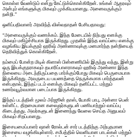
கொள்ள வேண்டும் என்று கேட்டுக்கொள்கிறேன். உங்கள் ஆதரவும்
அன்பும் எங்களுக்கு மிகவும் முக்கியமானது. அனைவருக்கும்
நன்றி.”
ஒளிப்பதிவாளர் அரவிந்த் விஸ்வநாதன் பேசியதாவது:
“அனைவருக்கும் வணக்கம். இந்த மேடையில் நிற்பது எனக்கு
மிகவும் மகிழ்ச்சியாக இருக்கிறது. முதலில் இந்த வாய்ப்பை எனக்கு
வழங்கிய இயக்குநர் ஹரிஷ் அண்ணாவுக்கு மனமார்ந்த நன்றியைத்
தெரிவித்துக் கொள்கிறேன்.
நம்மைப் போன்ற மிடில் கிளாஸ் பின்னணியில் இருந்து வந்து, இன்று
ஒரு இயக்குநராகவும் தயாரிப்பாளராகவும் ஹரிஷ் அண்ணா இந்த
நிலையை அடைந்திருப்பதை பார்க்கும்போது மிகவும் பெருமையாக
இருக்கிறது. அவருடைய பயணத்தை நெருக்கமாக பார்த்தவன்
என்பதால், இந்தப் படம் எனக்கு மிகவும் தனிப்பட்ட மற்றும்
உணர்வுபூர்வமான படைப்பாக இருக்கிறது.
இந்தப் படத்தின் மூலம் அர்ஜூன் தாஸ், யோகி பாபு, அன்னா பென்
உள்ளிட்ட திறமையான கலைஞர்களுடன் பணியாற்றும் வாய்ப்பு
கிடைத்தது. அவர்களுடன் இணைந்து வேலை செய்த அனுபவம்
மிகவும் சிறப்பானது.
இசையமைப்பாளர் ஷான் ரோல்டன் சார் படத்திற்கு அற்புதமான
இசையை வழங்கியுள்ளார். சமீபத்தில் வெளியான பாடல்கள் மற்றும்