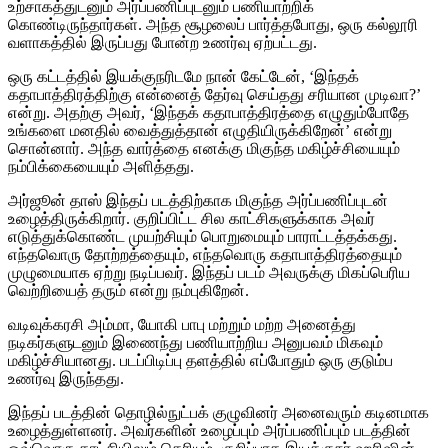
உற்சாகத்துடனும் அர்ப்பணிப்புடனும் பணியாற்றிக்
கொண்டிருந்தார்கள். அந்த சூழலைப் பார்த்தபோது, ஒரு கல்லூரி
வளாகத்தில் இருப்பது போன்ற உணர்வு ஏற்பட்டது.
ஒரு கட்டத்தில் இயக்குநரிடமே நான் கேட்டேன், ‘இந்தக்
கதாபாத்திரத்திற்கு என்னைத் தேர்வு செய்தது சரியான முடிவா?’
என்று. அதற்கு அவர், ‘இந்தக் கதாபாத்திரத்தை எழுதும்போதே
உங்களை மனதில் வைத்துத்தான் எழுதியிருக்கிறேன்’ என்று
சொன்னார். அந்த வார்த்தை எனக்கு மிகுந்த மகிழ்ச்சியையும்
நம்பிக்கையையும் அளித்தது.
அர்ஜூன் தாஸ் இந்தப் படத்திற்காக மிகுந்த அர்ப்பணிப்புடன்
உழைத்திருக்கிறார். குறிப்பிட்ட சில காட்சிகளுக்காக அவர்
எடுத்துக்கொண்ட முயற்சியும் பொறுமையும் பாராட்டத்தக்கது.
எந்தவொரு தோற்றத்தையும், எந்தவொரு கதாபாத்திரத்தையும்
முழுமையாக ஏற்று நடிப்பவர். இந்தப் படம் அவருக்கு மிகப்பெரிய
வெற்றியைத் தரும் என்று நம்புகிறேன்.
வடிவுக்கரசி அம்மா, யோகி பாபு மற்றும் மற்ற அனைத்து
நடிகர்களுடனும் இணைந்து பணியாற்றிய அனுபவம் மிகவும்
மகிழ்ச்சியானது. படப்பிடிப்பு தளத்தில் எப்போதும் ஒரு குடும்ப
உணர்வு இருந்தது.
இந்தப் படத்தின் தொழில்நுட்பக் குழுவினர் அனைவரும் கடினமாக
உழைத்துள்ளனர். அவர்களின் உழைப்பும் அர்ப்பணிப்பும் படத்தின்