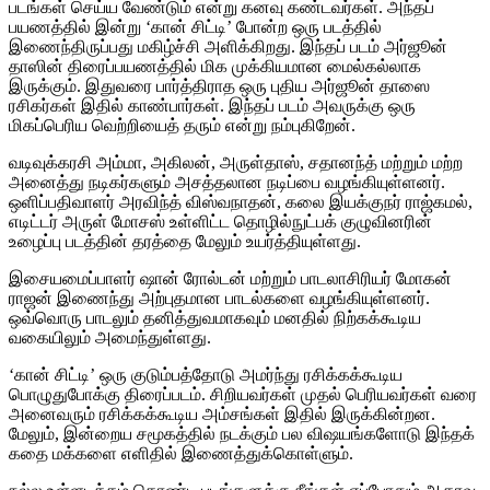
படங்கள் செய்ய வேண்டும் என்று கனவு கண்டவர்கள். அந்தப்
பயணத்தில் இன்று ‘கான் சிட்டி’ போன்ற ஒரு படத்தில்
இணைந்திருப்பது மகிழ்ச்சி அளிக்கிறது. இந்தப் படம் அர்ஜூன்
தாஸின் திரைப்பயணத்தில் மிக முக்கியமான மைல்கல்லாக
இருக்கும். இதுவரை பார்த்திராத ஒரு புதிய அர்ஜூன் தாஸை
ரசிகர்கள் இதில் காண்பார்கள். இந்தப் படம் அவருக்கு ஒரு
மிகப்பெரிய வெற்றியைத் தரும் என்று நம்புகிறேன்.
வடிவுக்கரசி அம்மா, அகிலன், அருள்தாஸ், சதானந்த் மற்றும் மற்ற
அனைத்து நடிகர்களும் அசத்தலான நடிப்பை வழங்கியுள்ளனர்.
ஒளிப்பதிவாளர் அரவிந்த் விஸ்வநாதன், கலை இயக்குநர் ராஜ்கமல்,
எடிட்டர் அருள் மோசஸ் உள்ளிட்ட தொழில்நுட்பக் குழுவினரின்
உழைப்பு படத்தின் தரத்தை மேலும் உயர்த்தியுள்ளது.
இசையமைப்பாளர் ஷான் ரோல்டன் மற்றும் பாடலாசிரியர் மோகன்
ராஜன் இணைந்து அற்புதமான பாடல்களை வழங்கியுள்ளனர்.
ஒவ்வொரு பாடலும் தனித்துவமாகவும் மனதில் நிற்கக்கூடிய
வகையிலும் அமைந்துள்ளது.
‘கான் சிட்டி’ ஒரு குடும்பத்தோடு அமர்ந்து ரசிக்கக்கூடிய
பொழுதுபோக்கு திரைப்படம். சிறியவர்கள் முதல் பெரியவர்கள் வரை
அனைவரும் ரசிக்கக்கூடிய அம்சங்கள் இதில் இருக்கின்றன.
மேலும், இன்றைய சமூகத்தில் நடக்கும் பல விஷயங்களோடு இந்தக்
கதை மக்களை எளிதில் இணைத்துக்கொள்ளும்.