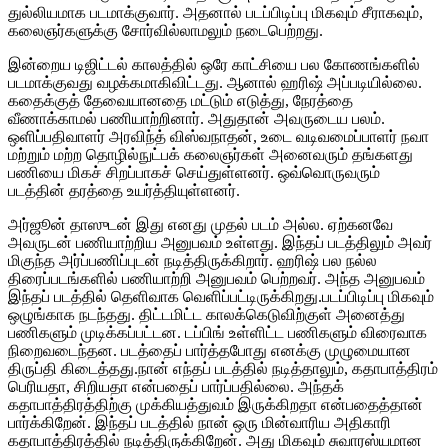
துல்லியமாக படமாக்குவார். அதனால் படப்பிடிப்பு மிகவும் சீராகவும்,
கலைஞர்களுக்கு சோர்வில்லாமலும் நடைபெற்றது.
இன்றைய டிஜிட்டல் காலத்தில் ஒரே காட்சியை பல கோணங்களில்
படமாக்குவது வழக்கமாகிவிட்டது. ஆனால் ஹரிஷ் அப்படியில்லை.
கதைக்குத் தேவையானதை மட்டும் எடுத்து, நேரத்தை
வீணாக்காமல் பணியாற்றினார். அதுதான் அவருடைய பலம்.
ஒளிப்பதிவாளர் அரவிந்த் விஸ்வநாதன், உடை வடிவமைப்பாளர் நவா
மற்றும் மற்ற தொழில்நுட்பக் கலைஞர்கள் அனைவரும் தங்களது
பணியை மிகச் சிறப்பாகச் செய்துள்ளனர். ஒவ்வொருவரும்
படத்தின் தரத்தை உயர்த்தியுள்ளனர்.
அர்ஜூன் தாஸுடன் இது எனது முதல் படம் அல்ல. ஏற்கனவே
அவருடன் பணியாற்றிய அனுபவம் உள்ளது. இந்தப் படத்திலும் அவர்
மிகுந்த அர்ப்பணிப்புடன் நடித்திருக்கிறார். ஹரிஷ் பல நல்ல
திரைப்படங்களில் பணியாற்றி அனுபவம் பெற்றவர். அந்த அனுபவம்
இந்தப் படத்தில் தெளிவாக வெளிப்பட்டிருக்கிறது.படப்பிடிப்பு மிகவும்
ஒழுங்காக நடந்தது. திட்டமிட்ட காலக்கெடுவிற்குள் அனைத்து
பணிகளும் முடிக்கப்பட்டன. டப்பிங் உள்ளிட்ட பணிகளும் விரைவாக
நிறைவடைந்தன. படத்தைப் பார்த்தபோது எனக்கு முழுமையான
திருப்தி கிடைத்தது.நான் எந்தப் படத்தில் நடித்தாலும், கதாபாத்திரம்
பெரியதா, சிறியதா என்பதைப் பார்ப்பதில்லை. அந்தக்
கதாபாத்திரத்திற்கு முக்கியத்துவம் இருக்கிறதா என்பதைத்தான்
பார்க்கிறேன். இந்தப் படத்தில் நான் ஒரு மின்வாரிய அதிகாரி
கதாபாத்திரத்தில் நடித்திருக்கிறேன். அது மிகவும் சுவாரஸ்யமான