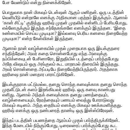
பேச வேண்டும் என்று நினைக்கிறேன்.
பொதுவாக நான் மிகவும் டென்ஷன் ஆகும் மனிதன். ஒரு படத்தின்
வெளியீடு என்றாலே எனக்கு அதிகமான பதற்றம் இருக்கும். ஆனால்
‘கான் சிட்டி’ குறித்து ஹரிஷ் முதன் முதலில் என்னிடம் பேசியபோது,
எல்லோருக்கும் இருந்த சந்தேகங்களே எனக்கும் இருந்தன. ‘இதை
உண்மையில் செய்ய முடியுமா? இவ்வளவு பெரிய கனவை நிறைவேற்ற
முடியுமா?’ என்ற கேள்விகள் இருந்தன.
ஆனால் நான் வாழ்க்கையில் முதல் முறையாக ஒரு இயக்குநரை
சந்தித்தேன்; அவர் கதை சொன்னபோது எந்த அளவுக்கு
நம்பிக்கையுடன் பேசினாரோ, இறுதியில் படத்தைப் பார்த்தபோது
அதே விஷயம் ஒரு அங்குலம் கூட மாறாமல் திரையில் இருந்தது.
அவர் சொன்னதை அப்படியே நிறைவேற்றியிருந்தார். அதற்காக
ஹரிஷை நான் மனதார பாராட்டுகிறேன்.
இயக்குநராக மட்டுமல்ல, தனது சொந்த கனவுக்காக தனது சொந்த
முதலீட்டுடன் களம் இறங்கியவர் ஹரிஷ். ஒரு கனவு காண்பது
எளிது. ஆனால் அந்தக் கனவுக்காக தனது பணத்தையும்,
வாழ்க்கையையும், நேரத்தையும் பணயம் வைத்து போராடுவது
மிகவும் கடினம். அந்த தைரியம் எனக்கு மிகவும் ஊக்கமளித்தது.
ஹரிஷ் எனக்கு ஒரு நண்பரைத் தாண்டி ஒரு இன்ஸ்பிரேஷன்.
இந்தப் படத்தின் பயணத்தை ஆரம்பம் முதல் பார்த்திருக்கிறேன்.
இந்த மேடையில் நிற்கும்போது, டிரைலரைப் பார்க்கும்போது கூட