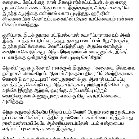
கதையை கேட்டபோது நான் மிகவும் ஈர்க்கப்பட்டேன். அது எனது
முதல் திரைக்கதை அனுபவமாக இருந்தாலும், அந்தக் கதையில்
இருந்த ஆழத்தை என்னால் உணர முடிந்தது. ஹரிஷின்
சிந்தனையின் தெளிவும், கதையின் மீதான நம்பிக்கையும் என்னை
மிகவும் கவர்ந்தது.
குறிப்பாக, இயக்குநராக மட்டுமல்லாமல் தயாரிப்பாளராகவும் அவர்
இந்தப் படத்தில் ஈடுபட்டிருந்தது, தனது படைப்பின் மீது அவருக்கு
இருந்த நம்பிக்கையை வெளிப்படுத்தியது. அதுவே எனக்கும்
தைரியம் கொடுத்தது. அந்த இரவு நாங்கள் கைகுலுக்கி, இந்தப்
பயணத்தை ஒன்றாகத் தொடங்க முடிவு செய்தோம்.
அதன்பிறகு ஒரு கேள்வி எனக்குள் இருந்தது. ‘கதையை இவ்வளவு
நன்றாகச் சொல்கிறார். ஆனால் அதையே திரையில் வெற்றிகரமாக
கொண்டு வர முடியுமா?’ என்பதுதான் அது. ஆனால் படப்பிடிப்பு
தளத்திற்கு சென்றபோது அந்த சந்தேகம் முற்றிலும் நீங்கிவிட்டது.
அங்கே இருந்த ஆற்றல், ஒழுங்கு, அர்ப்பணிப்பு மற்றும்
தொழில்முறை அணுகுமுறை எனக்கு மிகுந்த நம்பிக்கையை
அளித்தது.
அந்த தருணத்திலேயே இந்தப் படம் வெற்றி பெறும் என்று உறுதியாக
நம்பினேன். பின்னர் படத்தின் முன்னோட்ட காட்சியை பார்த்தபோது
நான் உண்மையிலேயே ஆச்சரியமடைந்தேன். படம் என்னுடைய
எதிர்பார்ப்புகளைத் தாண்டி இருந்தது.