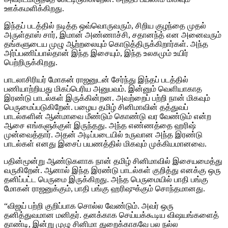
ஊக்கமளிக்கிறது.
இந்தப் படத்தில் நடித்த ஒவ்வொருவரும், சிறிய குழந்தை முதல்
அருள்தாஸ் சார், இமான் அண்ணாச்சி, சதானந்த் என அனைவரும்
தங்களுடைய முழு ஆற்றலையும் கொடுத்திருக்கிறார்கள். அந்த
அர்ப்பணிப்பால்தான் இந்த இசையும், இந்த உலகமும் உயிர்
பெற்றிருக்கிறது.
பாடலாசிரியர் மோகன் ராஜனுடன் சேர்ந்து இந்தப் படத்தில்
பணியாற்றியது மிகப்பெரிய அனுபவம். இன்னும் வெளியாகாத
இரண்டு பாடல்கள் இருக்கின்றன. அவற்றைப் பற்றி நான் மிகவும்
பெருமைப்படுகிறேன். பழைய தமிழ் சினிமாவின் தத்துவப்
பாடல்களின் ஆன்மாவை மீண்டும் கொண்டு வர வேண்டும் என்ற
ஆசை எங்களுக்குள் இருந்தது. அந்த எண்ணத்தை ஹரிஷ்
முன்வைத்தார். அதன் அடிப்படையில் உருவான அந்த இரண்டு
பாடல்கள் எனது இசைப் பயணத்தில் மிகவும் முக்கியமானவை.
பதின்மூன்று ஆண்டுகளாக நான் தமிழ் சினிமாவில் இசையமைத்து
வருகிறேன். ஆனால் இந்த இரண்டு பாடல்கள் குறித்து எனக்கு ஒரு
தனிப்பட்ட பெருமை இருக்கிறது. அந்த பெருமையில் பாதி பங்கு
மோகன் ராஜனுக்கும், பாதி பங்கு ஹரிஷுக்கும் சொந்தமானது.
“விஜய் பற்றி குறிப்பாக சொல்ல வேண்டும். அவர் ஒரு
தனித்துவமான மனிதர். தனக்காக செய்யக்கூடிய விஷயங்களைத்
தாண்டி, இன்று முழு சினிமா துறைக்காகவே பல நல்ல