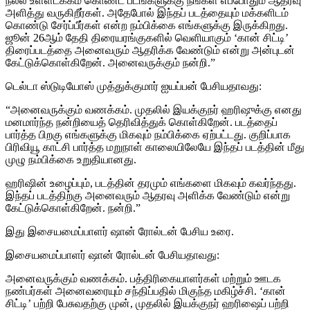
நல்ல உள்ளடக்கம் கொண்ட படங்களுக்கு நீங்கள் எப்போதும் ஆதரவு
அளித்து வருகிறீர்கள். அதேபோல் இந்தப் படத்தையும் மக்களிடம்
கொண்டு சேர்ப்பீர்கள் என்ற நம்பிக்கை எங்களுக்கு இருக்கிறது.
ஜூன் 26ஆம் தேதி திரையரங்குகளில் வெளியாகும் ‘கான் சிட்டி’
திரைப்படத்தை அனைவரும் ஆதரிக்க வேண்டும் என்று அன்புடன்
கேட்டுக்கொள்கிறேன். அனைவருக்கும் நன்றி.”
டெல்டா ஸ்டுடியோஸ் முத்துக்குமார் ஐயப்பன் பேசியதாவது:
“அனைவருக்கும் வணக்கம். முதலில் இயக்குநர் ஹரிஷுக்கு எனது
மனமார்ந்த நன்றியைத் தெரிவித்துக் கொள்கிறேன். படத்தைப்
பார்த்த பிறகு எங்களுக்கு மிகவும் நம்பிக்கை ஏற்பட்டது. குறிப்பாக
பிரிவியூ காட்சி பார்த்த மறுநாள் காலையிலேயே இந்தப் படத்தின் மீது
முழு நம்பிக்கை உறுதியானது.
ஹரிஷின் உழைப்பும், படத்தின் தரமும் எங்களை மிகவும் கவர்ந்தது.
இந்தப் படத்திற்கு அனைவரும் ஆதரவு அளிக்க வேண்டும் என்று
கேட்டுக்கொள்கிறேன். நன்றி.”
இது இசையமைப்பாளர் ஷான் ரோல்டன் பேசிய உரை.
இசையமைப்பாளர் ஷான் ரோல்டன் பேசியதாவது:
அனைவருக்கும் வணக்கம். பத்திரிகையாளர்கள் மற்றும் ஊடக
நண்பர்கள் அனைவரையும் சந்திப்பதில் மிகுந்த மகிழ்ச்சி. ‘கான்
சிட்டி’ பற்றி பேசுவதற்கு முன், முதலில் இயக்குநர் ஹரிஷைப் பற்றி