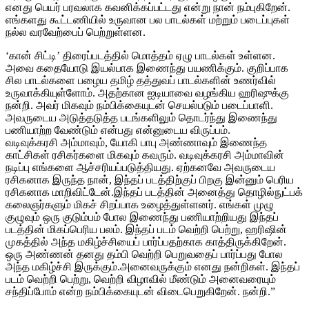
எனது பெயர் பரவலாக கவனிக்கப்பட்டது என்று நான் நம்புகிறேன்.
எங்களது கூட்டணியில் உருவான பல பாடல்கள் மற்றும் படைப்புகள்
நல்ல வரவேற்பைப் பெற்றுள்ளன.
‘கான் சிட்டி’ திரைப்படத்தில் மொத்தம் ஏழு பாடல்கள் உள்ளன.
அவை கதையோடு இயல்பாக இணைந்து பயணிக்கும். குறிப்பாக
சில பாடல்களை பழைய தமிழ் தத்துவப் பாடல்களின் உணர்வில்
உருவாக்கியுள்ளோம். அதற்கான ஐடியாவை வழங்கிய ஹரிஷுக்கு
நன்றி. அவர் மிகவும் நம்பிக்கையுடன் செயல்படும் படைப்பாளி.
அவருடைய அடுத்தடுத்த படங்களிலும் தொடர்ந்து இணைந்து
பணியாற்ற வேண்டும் என்பது என்னுடைய விருப்பம்.
வடிவுக்கரசி அம்மாவும், யோகி பாபு அண்ணாவும் இணைந்த
காட்சிகள் ரசிகர்களை மிகவும் கவரும். வடிவுக்கரசி அம்மாவின்
நடிப்பு எங்களை ஆச்சரியப்படுத்தியது. ஏற்கனவே அவருடைய
ரசிகனாக இருந்த நான், இந்தப் படத்திற்குப் பிறகு இன்னும் பெரிய
ரசிகனாக மாறிவிட்டேன்.இந்தப் படத்தின் அனைத்து தொழில்நுட்பக்
கலைஞர்களும் மிகச் சிறப்பாக உழைத்துள்ளனர். எங்கள் முழு
குழுவும் ஒரு குடும்பம் போல இணைந்து பணியாற்றியது இந்தப்
படத்தின் மிகப்பெரிய பலம். இந்தப் படம் வெற்றி பெற்று, ஹரிஷின்
முகத்தில் அந்த மகிழ்ச்சியைப் பார்ப்பதற்காக காத்திருக்கிறேன்.
ஒரு அண்ணன் தனது தம்பி வெற்றி பெறுவதைப் பார்ப்பது போல
அந்த மகிழ்ச்சி இருக்கும்.அனைவருக்கும் எனது நன்றிகள். இந்தப்
படம் வெற்றி பெற்று, வெற்றி விழாவில் மீண்டும் அனைவரையும்
சந்திப்போம் என்ற நம்பிக்கையுடன் விடைபெறுகிறேன். நன்றி.”