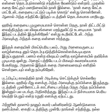
என்னை தொடர்புகொண்டு சந்திக்க வேண்டும் என்றார். முதலில்
கதை கேட்கும் மனநிலையில் நான் இல்லை. ‘நான் கதை கேட்க
மாட்டேன், கதையை மட்டும் படிக்க கொடு’ என்று சொன்னேன்.
ஆனால் அந்த சந்திப்பே இந்தப் படத்தின் தொடக்கமாக மாறியது.
ஹரிஷ் கதையை முழுமையாகச் சொன்ன பிறகு, நான் திட்டமிட்டு
வைத்திருந்த பல விஷயங்களை மறந்துவிட்டு உடனடியாக ‘நான்
இந்தப் படத்தில் இருக்கிறேன்’ என்று கூறிவிட்டேன். அந்த
அளவுக்கு அந்தக் கதை என்னை ஈர்த்தது.
இந்தக் கதையின் மிகப்பெரிய பலம், அது அனைவருடைய
வாழ்க்கையுடனும் தொடர்புபடுத்திக்கொள்ளக்கூடியதாக
இருப்பதுதான். பணம் என்ற விஷயம் மனித வாழ்க்கையில் தவிர்க்க
முடியாத ஒன்று. அதைப் பற்றியே படம் மிகவும் சுவாரஸ்யமாக
பேசுகிறது. அதனால் இந்தக் கதை அனைவரையும் எளிதில்
சென்றடையும் என்று நம்புகிறேன்.
படப்பிடிப்பு காலத்தில் நான் அடிக்கடி செட்டுக்குச் செல்லவே
இல்லை. ஹரிஷ் மீது எனக்கு அந்த அளவுக்கு நம்பிக்கை இருந்தது.
படத்தின் முன்னோட்டக் காட்சியை பார்த்த பிறகு அந்த நம்பிக்கை
இன்னும் பல மடங்கு அதிகரித்தது. இந்தப் படம் நிச்சயமாக பெரிய
வெற்றி பெறும் என்ற உறுதி எனக்கு ஏற்பட்டது.
அர்ஜூன் தாஸும் நானும் சுமார் பன்னிரண்டு ஆண்டுகளாக
நண்பர்கள். கைதி படத்திற்கு முன்பே நாங்கள் சந்தித்து, நல்ல