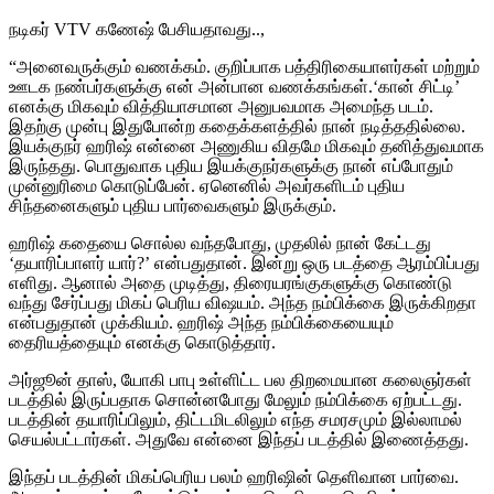
நடிகர் VTV கணேஷ் பேசியதாவது..,
“அனைவருக்கும் வணக்கம். குறிப்பாக பத்திரிகையாளர்கள் மற்றும்
ஊடக நண்பர்களுக்கு என் அன்பான வணக்கங்கள்.‘கான் சிட்டி’
எனக்கு மிகவும் வித்தியாசமான அனுபவமாக அமைந்த படம்.
இதற்கு முன்பு இதுபோன்ற கதைக்களத்தில் நான் நடித்ததில்லை.
இயக்குநர் ஹரிஷ் என்னை அணுகிய விதமே மிகவும் தனித்துவமாக
இருந்தது. பொதுவாக புதிய இயக்குநர்களுக்கு நான் எப்போதும்
முன்னுரிமை கொடுப்பேன். ஏனெனில் அவர்களிடம் புதிய
சிந்தனைகளும் புதிய பார்வைகளும் இருக்கும்.
ஹரிஷ் கதையை சொல்ல வந்தபோது, முதலில் நான் கேட்டது
‘தயாரிப்பாளர் யார்?’ என்பதுதான். இன்று ஒரு படத்தை ஆரம்பிப்பது
எளிது. ஆனால் அதை முடித்து, திரையரங்குகளுக்கு கொண்டு
வந்து சேர்ப்பது மிகப் பெரிய விஷயம். அந்த நம்பிக்கை இருக்கிறதா
என்பதுதான் முக்கியம். ஹரிஷ் அந்த நம்பிக்கையையும்
தைரியத்தையும் எனக்கு கொடுத்தார்.
அர்ஜூன் தாஸ், யோகி பாபு உள்ளிட்ட பல திறமையான கலைஞர்கள்
படத்தில் இருப்பதாக சொன்னபோது மேலும் நம்பிக்கை ஏற்பட்டது.
படத்தின் தயாரிப்பிலும், திட்டமிடலிலும் எந்த சமரசமும் இல்லாமல்
செயல்பட்டார்கள். அதுவே என்னை இந்தப் படத்தில் இணைத்தது.
இந்தப் படத்தின் மிகப்பெரிய பலம் ஹரிஷின் தெளிவான பார்வை.