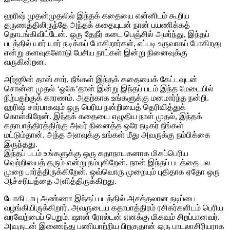
ஹரிஷ் முதன்முதலில் இந்தக் கதையை என்னிடம் கூறிய
தருணத்திலிருந்தே அந்தக் கதையுடன் நான் பயணிக்கத்
தொடங்கிவிட்டேன். ஒரு தேநீர் கடை பெஞ்சில் அமர்ந்து, இந்தப்
படத்தில் யார் யார் நடிக்கப் போகிறார்கள், எப்படி உருவாகப் போகிறது
என்று கனவுகளோடு பேசிய நாட்கள் இன்று நினைவுக்கு
வருகின்றன.
அர்ஜூன் தாஸ் சார், நீங்கள் இந்தக் கதையைக் கேட்டவுடன்
சொன்ன முதல் ‘ஓகே’தான் இன்று இந்தப் படம் இந்த மேடையில்
நிற்பதற்குக் காரணம். அதற்காக உங்களுக்கு மனமார்ந்த நன்றி.
ஹரிஷ் சார்பாகவும் ஒரு பெரிய நன்றியைத் தெரிவித்துக்
கொள்கிறேன். இந்தக் கதையை எழுதிய நாள் முதல், இந்தக்
கதாபாத்திரத்திற்கு அவர் நினைத்த ஒரே நடிகர் நீங்கள்
மட்டும்தான். அந்த அளவுக்கு உங்கள் மீது அவருக்கு நம்பிக்கை
இருந்தது.
இந்தப் படம் உங்களுக்கு ஒரு கதாநாயகனாக மிகப்பெரிய
வெற்றியைத் தரும் என்று நம்புகிறேன். நான் இந்தப் படத்தை பல
முறை பார்த்திருக்கிறேன். ஒவ்வொரு முறையும் புதிதாக ஏதோ ஒரு
ஆச்சரியத்தை அளித்திருக்கிறது.
யோகி பாபு அண்ணா இந்தப் படத்தில் அசத்தலான நடிப்பை
வழங்கியிருக்கிறார். அவருடைய கதாபாத்திரம் ரசிகர்களிடம் பெரிய
வரவேற்பைப் பெறும். ஷான் ரோல்டன் எனக்கு மிகவும் சிறப்பானவர்.
அவருடன் இணைந்து பணியாற்றிய பிறகுதான் ஒரு பாடலாசிரியராக