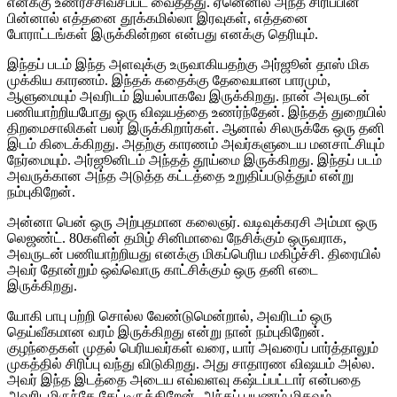
எனக்கு உணர்ச்சிவசப்பட வைத்தது. ஏனெனில் அந்த சிரிப்பின்
பின்னால் எத்தனை தூக்கமில்லா இரவுகள், எத்தனை
போராட்டங்கள் இருக்கின்றன என்பது எனக்கு தெரியும்.
இந்தப் படம் இந்த அளவுக்கு உருவாகியதற்கு அர்ஜூன் தாஸ் மிக
முக்கிய காரணம். இந்தக் கதைக்கு தேவையான பாரமும்,
ஆளுமையும் அவரிடம் இயல்பாகவே இருக்கிறது. நான் அவருடன்
பணியாற்றியபோது ஒரு விஷயத்தை உணர்ந்தேன். இந்தத் துறையில்
திறமைசாலிகள் பலர் இருக்கிறார்கள். ஆனால் சிலருக்கே ஒரு தனி
இடம் கிடைக்கிறது. அதற்கு காரணம் அவர்களுடைய மனசாட்சியும்
நேர்மையும். அர்ஜூனிடம் அந்தத் தூய்மை இருக்கிறது. இந்தப் படம்
அவருக்கான அந்த அடுத்த கட்டத்தை உறுதிப்படுத்தும் என்று
நம்புகிறேன்.
அன்னா பென் ஒரு அற்புதமான கலைஞர். வடிவுக்கரசி அம்மா ஒரு
லெஜண்ட். 80களின் தமிழ் சினிமாவை நேசிக்கும் ஒருவராக,
அவருடன் பணியாற்றியது எனக்கு மிகப்பெரிய மகிழ்ச்சி. திரையில்
அவர் தோன்றும் ஒவ்வொரு காட்சிக்கும் ஒரு தனி எடை
இருக்கிறது.
யோகி பாபு பற்றி சொல்ல வேண்டுமென்றால், அவரிடம் ஒரு
தெய்வீகமான வரம் இருக்கிறது என்று நான் நம்புகிறேன்.
குழந்தைகள் முதல் பெரியவர்கள் வரை, யார் அவரைப் பார்த்தாலும்
முகத்தில் சிரிப்பு வந்து விடுகிறது. அது சாதாரண விஷயம் அல்ல.
அவர் இந்த இடத்தை அடைய எவ்வளவு கஷ்டப்பட்டார் என்பதை
அவரிடமிருந்தே கேட்டிருக்கிறேன். அந்தப் பயணம் மிகவும்