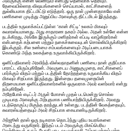
அவருக்கு என்ன வேண்டும் என்பது தெளிவாக தெரியும்.
தேவையில்லாத விஷயங்களைச் செய்யாமல், காட்சிகளைத்
துல்லியமாக திட்டமிட்டு எடுத்தார். ஒரு நாள் முன்னதாகவே என்
பணிகளை முடித்து அனுப்பிய அளவுக்கு திட்டமிடல் இருந்தது.
படத்தில் உருவாக்கப்பட்டுள்ள ‘கான் சிட்டி’ உலகம் மிகவும்
சுவாரஸ்யமானது. அது சாதாரண நகரம் அல்ல. அதன் உள்ளே என்ன
நடக்கிறது, அங்கே இருக்கும் மனிதர்கள் எப்படி வாழ்கிறார்கள்
என்பதைக் கற்பனை மற்றும் நகைச்சுவையுடன் சொல்லியிருக்கிறார்
இயக்குநர். சில உண்மை சம்பவங்களையும் அடிப்படையாகக்
கொண்டு அந்த உலகத்தை உருவாக்கியிருக்கிறார்.
ஒளிப்பதிவாளர் அரவிந்த் விஸ்வநாதனின் பணியை நான் குறிப்பாக
பாராட்ட விரும்புகிறேன். அவருடைய அணுகுமுறை, காட்சிகளைப்
பார்க்கும் விதம் மற்றும் படத்தின் தோற்றத்தை உருவாக்கிய விதம்
மிகவும் சிறப்பாக இருந்தது. இன்றைய தலைமுறையின்
திறமையான ஒளிப்பதிவாளர்களில் ஒருவராக அவர் வளர்வார் என்று
நம்புகிறேன்.
அதேபோல் எடிட்டர் அருள் மோசஸ் முதல் படமென்று சொல்ல
முடியாத அளவுக்கு அற்புதமாக பணியாற்றியிருக்கிறார். அவரது
படத்தொகுப்பு மிகுந்த தரத்துடன் உள்ளது. படத்தின் வேகத்தையும்,
சுவாரஸ்யத்தையும் அவர் சிறப்பாக கையாண்டிருக்கிறார்.
அர்ஜூன் தாஸ் ஒரு நடிகராக தொடர்ந்து புதிய உயரங்களை
அடைந்து வருகிறார். இந்தப் படம் அவருக்கு மிகப்பெரிய
வெற்றியைத் தரும். யோகி பாபு, வடிவுக்கரசி அம்மா மற்றும் மற்ற