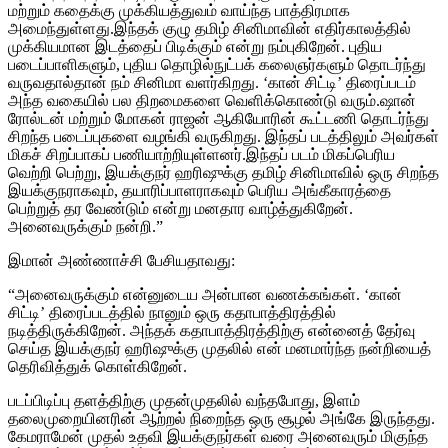
மற்றும் கதைக்கு முக்கியத்துவம் வாய்ந்த பாத்திரமாக
அமைந்துள்ளது.இந்தக் குழு தமிழ் சினிமாவின் எதிர்காலத்தில்
முக்கியமான இடத்தைப் பிடிக்கும் என்று நம்புகிறேன். புதிய
படைப்பாளிகளும், புதிய தொழில்நுட்பக் கலைஞர்களும் தொடர்ந்து
வருவதால்தான் நம் சினிமா வளர்கிறது. ‘கான் சிட்டி’ திரைப்படம்
அந்த வகையில் பல திறமைகளை வெளிக்கொண்டு வரும்.ஷான்
ரோல்டன் மற்றும் மோகன் ராஜன் ஆகியோரின் கூட்டணி தொடர்ந்து
சிறந்த படைப்புகளை வழங்கி வருகிறது. இந்தப் படத்திலும் அவர்கள்
மிகச் சிறப்பாகப் பணியாற்றியுள்ளனர்.இந்தப் படம் மிகப்பெரிய
வெற்றி பெற்று, இயக்குநர் ஹரிஷுக்கு தமிழ் சினிமாவில் ஒரு சிறந்த
இயக்குநராகவும், தயாரிப்பாளராகவும் பெரிய அங்கீகாரத்தை
பெற்றுத் தர வேண்டும் என்று மனதார வாழ்த்துகிறேன்.
அனைவருக்கும் நன்றி.”
இமான் அண்ணாச்சி பேசியதாவது:
“அனைவருக்கும் என்னுடைய அன்பான வணக்கங்கள். ‘கான்
சிட்டி’ திரைப்படத்தில் நானும் ஒரு கதாபாத்திரத்தில்
நடித்திருக்கிறேன். அந்தக் கதாபாத்திரத்திற்கு என்னைத் தேர்வு
செய்த இயக்குநர் ஹரிஷுக்கு முதலில் என் மனமார்ந்த நன்றியைத்
தெரிவித்துக் கொள்கிறேன்.
படப்பிடிப்பு தளத்திற்கு முதன்முதலில் வந்தபோது, இளம்
தலைமுறையினரின் ஆற்றல் நிறைந்த ஒரு சூழல் அங்கே இருந்தது.
கேமராமேன் முதல் உதவி இயக்குநர்கள் வரை அனைவரும் மிகுந்த