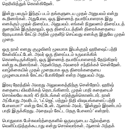
தெரிவித்துக் கொள்கிறேன்.
இன்று பலரும் இந்தப் படம் தங்களுடைய முதல் அனுபவம் என்று
கூறினார்கள். அதுபோல, ஒரு இணைத் தயாரிப்பாளராக இது
எனக்கும் முதல் திரைப்பட அனுபவம். எங்கள் நிறுவனம் திரைப்படத்
துறையில் இருந்தாலும், ஒரு திரைப்படத்தின் திரைக்கதையை
நேரடியாகக் கேட்டு அதில் முதலீடு செய்வது எனக்கு இதுவே முதல்
முறை.
ஒரு நாள் எனது குழுவினர் மூலமாக இயக்குநர் ஹரிஷைப் பற்றி
கேள்விப்பட்டேன். அவர் ஒரு திரைப்படம் உருவாக்கிக்
கொண்டிருக்கிறார், ஒரு இணைத் தயாரிப்பாளரைத் தேடுகிறார்
என்று கூறினார்கள். அதன்பிறகு அவரைச் சந்திக்கச் சென்றேன்.
வாழ்க்கையில் முதல் முறையாக ஒரு திரைக்கதையை
முழுமையாகக் கேட்கப் போகிறேன் என்ற அனுபவம் அது.
இரவு நேரத்தில் அவரது அலுவலகத்திற்கு சென்றோம். ஹரிஷ்
கதையை விவரிக்கத் தொடங்கினார். முதல் பாதி கதையைச்
சொல்லவே சுமார் 45 நிமிடங்கள் எடுத்துக்கொண்டார். நான்
அப்போது அவரிடம், ‘பட்ஜெட் மற்றும் நிதி விஷயங்களைப் பற்றி
பேசலாமா?’ என்று கேட்டேன். ஆனால் அவர், ‘இன்னும் இரண்டாம்
பாதி இருக்கிறது. அதையும் கேட்ட பிறகு பேசலாம்’ என்றார்.
பொதுவாக பேச்சுவார்த்தைகளில் ஒருவருடைய ஆர்வத்தை
வெளிப்படுத்தக்கூடாது என்று சொல்வார்கள். ஆனால் அந்தக்