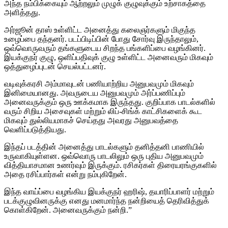
அந்த நம்பிக்கையும் ஆற்றலும் முழுக் குழுவுக்கும் உற்சாகத்தை
அளித்தது.
அர்ஜூன் தாஸ் உள்ளிட்ட அனைத்து கலைஞர்களும் மிகுந்த
உழைப்பை தந்தனர். படப்பிடிப்பின் போது சோர்வு இருந்தாலும்,
ஒவ்வொருவரும் தங்களுடைய சிறந்த பங்களிப்பை வழங்கினர்.
இயக்குநர் குழு, ஒளிப்பதிவுக் குழு உள்ளிட்ட அனைவரும் மிகவும்
ஒத்துழைப்புடன் செயல்பட்டனர்.
வடிவுக்கரசி அம்மாவுடன் பணியாற்றிய அனுபவமும் மிகவும்
இனிமையானது. அவருடைய அனுபவமும் அர்ப்பணிப்பும்
அனைவருக்கும் ஒரு ஊக்கமாக இருந்தது. குறிப்பாக பாடல்களில்
வரும் சிறிய அசைவுகள் மற்றும் லிப்-சிங்க் காட்சிகளைக் கூட
மிகவும் துல்லியமாகச் செய்தது அவரது அனுபவத்தை
வெளிப்படுத்தியது.
இந்தப் படத்தின் அனைத்து பாடல்களும் தனித்தனி பாணியில்
உருவாகியுள்ளன. ஒவ்வொரு பாடலிலும் ஒரு புதிய அனுபவமும்
வித்தியாசமான உணர்வும் இருக்கும். ரசிகர்கள் திரையரங்குகளில்
அதை ரசிப்பார்கள் என்று நம்புகிறேன்.
இந்த வாய்ப்பை வழங்கிய இயக்குநர் ஹரிஷ், தயாரிப்பாளர் மற்றும்
படக்குழுவினருக்கு எனது மனமார்ந்த நன்றியைத் தெரிவித்துக்
கொள்கிறேன். அனைவருக்கும் நன்றி.”