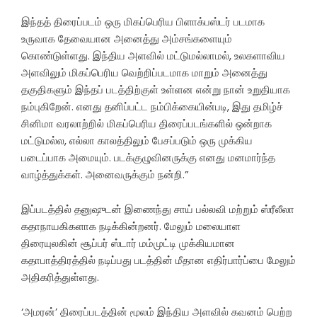
இந்தத் திரைப்படம் ஒரு மிகப்பெரிய பிளாக்பஸ்டர் படமாக
உருவாக தேவையான அனைத்து அம்சங்களையும்
கொண்டுள்ளது. இந்திய அளவில் மட்டுமல்லாமல், உலகளாவிய
அளவிலும் மிகப்பெரிய வெற்றிப்படமாக மாறும் அனைத்து
தகுதிகளும் இந்தப் படத்திற்குள் உள்ளன என்று நான் உறுதியாக
நம்புகிறேன். எனது தனிப்பட்ட நம்பிக்கையின்படி, இது தமிழ்ச்
சினிமா வரலாற்றில் மிகப்பெரிய திரைப்படங்களில் ஒன்றாக
மட்டுமல்ல, எல்லா காலத்திலும் பேசப்படும் ஒரு முக்கிய
படைப்பாக அமையும். படக்குழுவினருக்கு எனது மனமார்ந்த
வாழ்த்துக்கள். அனைவருக்கும் நன்றி.”
இப்படத்தில் தனுஷுடன் இணைந்து சாய் பல்லவி மற்றும் ஸ்ரீலீலா
கதாநாயகிகளாக நடிக்கின்றனர். மேலும் மலையாள
திரையுலகின் சூப்பர் ஸ்டார் மம்முட்டி முக்கியமான
கதாபாத்திரத்தில் நடிப்பது படத்தின் மீதான எதிர்பார்ப்பை மேலும்
அதிகரித்துள்ளது.
‘அமரன்’ திரைப்படத்தின் மூலம் இந்திய அளவில் கவனம் பெற்ற