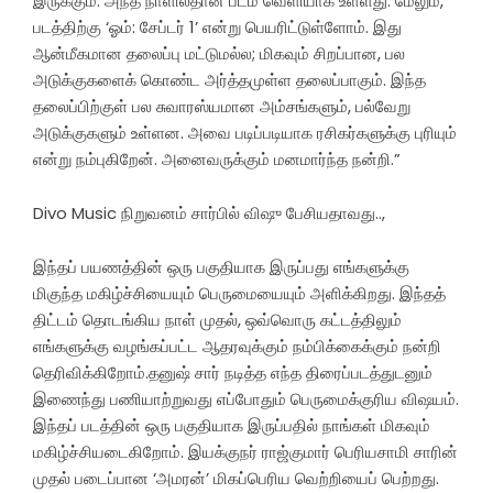
இருக்கும். அந்த நாளில்தான் படம் வெளியாக உள்ளது. மேலும்,
படத்திற்கு ‘ஓம்: சேப்டர் 1’ என்று பெயரிட்டுள்ளோம். இது
ஆன்மீகமான தலைப்பு மட்டுமல்ல; மிகவும் சிறப்பான, பல
அடுக்குகளைக் கொண்ட அர்த்தமுள்ள தலைப்பாகும். இந்த
தலைப்பிற்குள் பல சுவாரஸ்யமான அம்சங்களும், பல்வேறு
அடுக்குகளும் உள்ளன. அவை படிப்படியாக ரசிகர்களுக்கு புரியும்
என்று நம்புகிறேன். அனைவருக்கும் மனமார்ந்த நன்றி.”
Divo Music நிறுவனம் சார்பில் விஷு பேசியதாவது..,
இந்தப் பயணத்தின் ஒரு பகுதியாக இருப்பது எங்களுக்கு
மிகுந்த மகிழ்ச்சியையும் பெருமையையும் அளிக்கிறது. இந்தத்
திட்டம் தொடங்கிய நாள் முதல், ஒவ்வொரு கட்டத்திலும்
எங்களுக்கு வழங்கப்பட்ட ஆதரவுக்கும் நம்பிக்கைக்கும் நன்றி
தெரிவிக்கிறோம்.தனுஷ் சார் நடித்த எந்த திரைப்படத்துடனும்
இணைந்து பணியாற்றுவது எப்போதும் பெருமைக்குரிய விஷயம்.
இந்தப் படத்தின் ஒரு பகுதியாக இருப்பதில் நாங்கள் மிகவும்
மகிழ்ச்சியடைகிறோம். இயக்குநர் ராஜ்குமார் பெரியசாமி சாரின்
முதல் படைப்பான ‘அமரன்’ மிகப்பெரிய வெற்றியைப் பெற்றது.