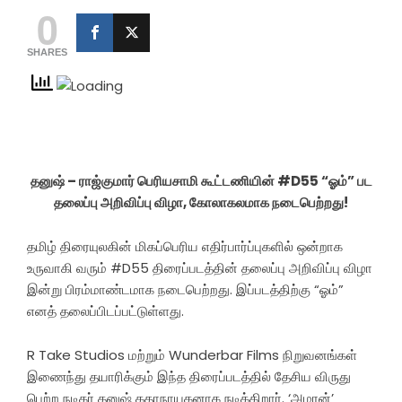
0
SHARES
தனுஷ் – ராஜ்குமார் பெரியசாமி கூட்டணியின் #D55 “ஓம்” பட
தலைப்பு அறிவிப்பு விழா, கோலாகலமாக நடைபெற்றது!
தமிழ் திரையுலகின் மிகப்பெரிய எதிர்பார்ப்புகளில் ஒன்றாக
உருவாகி வரும் #D55 திரைப்படத்தின் தலைப்பு அறிவிப்பு விழா
இன்று பிரம்மாண்டமாக நடைபெற்றது. இப்படத்திற்கு “ஓம்”
எனத் தலைப்பிடப்பட்டுள்ளது.
R Take Studios மற்றும் Wunderbar Films நிறுவனங்கள்
இணைந்து தயாரிக்கும் இந்த திரைப்படத்தில் தேசிய விருது
பெற்ற நடிகர் தனுஷ் கதாநாயகனாக நடிக்கிறார். ‘அமரன்’