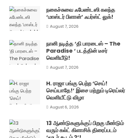
நகைச்சுவை ஃபேண்டஸி கலந்த
‘மாஸ்டர் பிளான்’ ஃபர்ஸ்ட் லுக்!
August 7, 2026
நானி நடித்த ‘தி பாரடைஸ் – The
Paradise ‘ படத்தின் டீசர்
வெளியீடு!
August 7, 2026
H. ராஜா பங்கு பெற்ற ‘செய்!
செய்யாதே!’ இசை மற்றும் டிரெய்லர்
வெளியீட்டு விழா
August 6, 2026
13 ஆண்டுகளுக்குப் பிறகு மீண்டும்
வரும் கல்ட் கிளாசிக் திரைப்படம்
‘மூடர் கூடம் 2’!