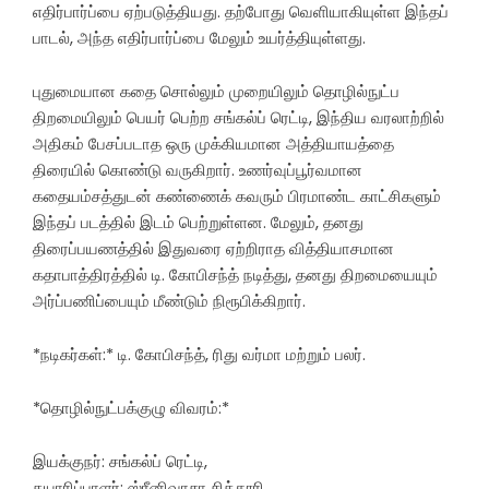
எதிர்பார்ப்பை ஏற்படுத்தியது. தற்போது வெளியாகியுள்ள இந்தப்
பாடல், அந்த எதிர்பார்ப்பை மேலும் உயர்த்தியுள்ளது.
புதுமையான கதை சொல்லும் முறையிலும் தொழில்நுட்ப
திறமையிலும் பெயர் பெற்ற சங்கல்ப் ரெட்டி, இந்திய வரலாற்றில்
அதிகம் பேசப்படாத ஒரு முக்கியமான அத்தியாயத்தை
திரையில் கொண்டு வருகிறார். உணர்வுப்பூர்வமான
கதையம்சத்துடன் கண்ணைக் கவரும் பிரமாண்ட காட்சிகளும்
இந்தப் படத்தில் இடம் பெற்றுள்ளன. மேலும், தனது
திரைப்பயணத்தில் இதுவரை ஏற்றிராத வித்தியாசமான
கதாபாத்திரத்தில் டி. கோபிசந்த் நடித்து, தனது திறமையையும்
அர்ப்பணிப்பையும் மீண்டும் நிரூபிக்கிறார்.
*நடிகர்கள்:* டி. கோபிசந்த், ரிது வர்மா மற்றும் பலர்.
*தொழில்நுட்பக்குழு விவரம்:*
இயக்குநர்: சங்கல்ப் ரெட்டி,
தயாரிப்பாளர்: ஸ்ரீனிவாசா சித்தூரி,