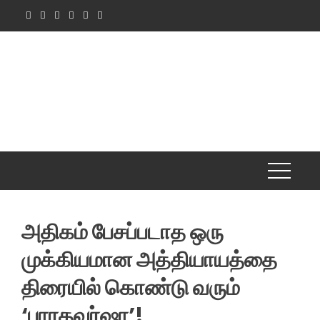
Skip
to
content
அதிகம் பேசப்படாத ஒரு
முக்கியமான அத்தியாயத்தை
திரையில் கொண்டு வரும்
‘பாரதவர்ஷா’!