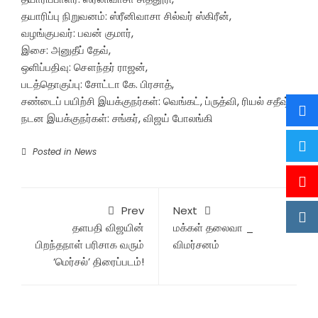
தயாரிப்பு நிறுவனம்: ஸ்ரீனிவாசா சில்வர் ஸ்கிரீன்,
வழங்குபவர்: பவன் குமார்,
இசை: அனுதீப் தேவ்,
ஒளிப்பதிவு: சௌந்தர் ராஜன்,
படத்தொகுப்பு: சோட்டா கே. பிரசாத்,
சண்டைப் பயிற்சி இயக்குநர்கள்: வெங்கட், ப்ருத்வி, ரியல் சதீஷ்,
நடன இயக்குநர்கள்: சங்கர், விஜய் போலங்கி
Posted in
News
Prev
Next
தளபதி விஜயின்
மக்கள் தலைவா _
பிறந்தநாள் பரிசாக வரும்
விமர்சனம்
‘மெர்சல்’ திரைப்படம்!