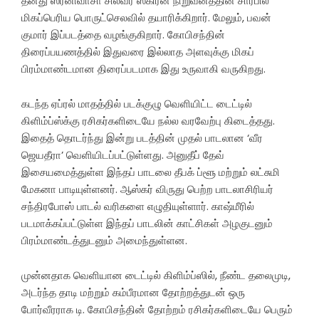
தனது ஸ்ரீனிவாசா சில்வர் ஸ்கிரீன் நிறுவனத்தின் சார்பில்
மிகப்பெரிய பொருட்செலவில் தயாரிக்கிறார். மேலும், பவன்
குமார் இப்படத்தை வழங்குகிறார். கோபிசந்தின்
திரைப்பயணத்தில் இதுவரை இல்லாத அளவுக்கு மிகப்
பிரம்மாண்டமான திரைப்படமாக இது உருவாகி வருகிறது.
கடந்த ஏப்ரல் மாதத்தில் படக்குழு வெளியிட்ட டைட்டில்
கிளிம்ப்ஸ்க்கு ரசிகர்களிடையே நல்ல வரவேற்பு கிடைத்தது.
இதைத் தொடர்ந்து இன்று படத்தின் முதல் பாடலான ‘வீர
ஜெயதீரா’ வெளியிடப்பட்டுள்ளது. அனுதீப் தேவ்
இசையமைத்துள்ள இந்தப் பாடலை தீபக் ப்ளூ மற்றும் லட்சுமி
மேகனா பாடியுள்ளனர். ஆஸ்கர் விருது பெற்ற பாடலாசிரியர்
சந்திரபோஸ் பாடல் வரிகளை எழுதியுள்ளார். காஷ்மீரில்
படமாக்கப்பட்டுள்ள இந்தப் பாடலின் காட்சிகள் அழகுடனும்
பிரம்மாண்டத்துடனும் அமைந்துள்ளன.
முன்னதாக வெளியான டைட்டில் கிளிம்ப்ஸில், நீண்ட தலைமுடி,
அடர்ந்த தாடி மற்றும் கம்பீரமான தோற்றத்துடன் ஒரு
போர்வீரராக டி. கோபிசந்தின் தோற்றம் ரசிகர்களிடையே பெரும்