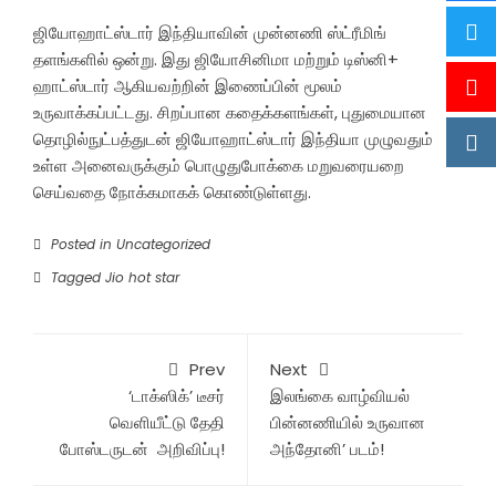
ஜியோஹாட்ஸ்டார் இந்தியாவின் முன்னணி ஸ்ட்ரீமிங்
தளங்களில் ஒன்று. இது ஜியோசினிமா மற்றும் டிஸ்னி+
ஹாட்ஸ்டார் ஆகியவற்றின் இணைப்பின் மூலம்
உருவாக்கப்பட்டது. சிறப்பான கதைக்களங்கள், புதுமையான
தொழில்நுட்பத்துடன் ஜியோஹாட்ஸ்டார் இந்தியா முழுவதும்
உள்ள அனைவருக்கும் பொழுதுபோக்கை மறுவரையறை
செய்வதை நோக்கமாகக் கொண்டுள்ளது.
Posted in
Uncategorized
Tagged
Jio hot star
Prev
Next
‘டாக்ஸிக்’ டீசர்
இலங்கை வாழ்வியல்
வெளியீட்டு தேதி
பின்னணியில் உருவான
போஸ்டருடன் அறிவிப்பு!
அந்தோனி’ படம்!