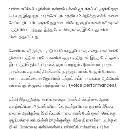
உண்மையிலேயே இன்ஸ்டாகிராம் பக்கம் முடக்கப்பட்டிருக்கிறதா
அல்லது இது ஒரு மார்க்கெட்டிங் உத்தியா? அடுத்து லக்கி என்ன
செய்ய திட்டமிட்டிருக்கிறது என பல்வேறு குழப்பங்கள் ரசிகர்கள்
மத்தியில் எழுந்தது. இந்த கேள்விகளுக்கு இப்போது விடை
கிடைத்துவிட்டது.
வெளியாகவிருக்கும் குடும்ப பொழுதுபோக்கு கதையான ’லக்கி’
திரைப்படத்தின் புரமோஷனின் ஒரு பகுதிதான் இந்த டேக் ஓவர்.
இப்படத்தில் ஜி.வி. பிரகாஷ் குமார் மற்றும் அனஸ்வரா ராஜன்
முதன்மை கதாபாத்திரங்களில் நடித்துள்ளனர். மேலும் கோவை
சரளா, மொட்டை ராஜேந்திரன் மற்றும் தம்பி ராமையா ஆகியோர்
தங்கள் குரல் மூலம் நடித்துள்ளனர் (voice performances).
லக்கி இதுகுறித்து கூறியதாவது, “நான் சிஸ்டத்தை ஹேக்
செஞ்சுட்டேனா? நான் கீபோர்ட்ல நடந்து போனதுதான் இப்படி
வைரல் ஆகிருச்சு. இன்ஸ்டாகிராமை நான் டேக் ஓவர் செய்தது
குழப்பத்தை ஏற்படுத்தி இருக்குன்னு நீங்க நினைச்சா, படத்துல
ஜி.வி. பிரகாஷை என்னென்ன பண்ணப்போறேன்னு பார்க்க