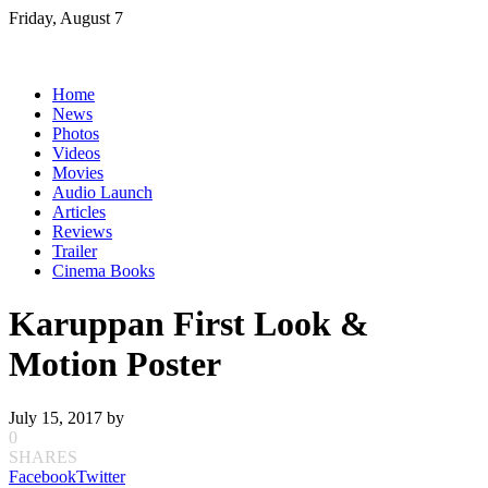
Skip
Friday, August 7
to
content
Home
News
Photos
Videos
Movies
Audio Launch
Articles
Reviews
Trailer
Cinema Books
Karuppan First Look &
Motion Poster
July 15, 2017
by
0
SHARES
Facebook
Twitter