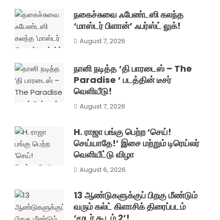
நகைச்சுவை ஃபேண்டஸி கலந்த
‘மாஸ்டர் பிளான்’ ஃபர்ஸ்ட் லுக்!
August 7, 2026
நானி நடித்த ‘தி பாரடைஸ் – The
Paradise ‘ படத்தின் டீசர்
வெளியீடு!
August 7, 2026
H. ராஜா பங்கு பெற்ற ‘செய்!
செய்யாதே!’ இசை மற்றும் டிரெய்லர்
வெளியீட்டு விழா
August 6, 2026
13 ஆண்டுகளுக்குப் பிறகு மீண்டும்
வரும் கல்ட் கிளாசிக் திரைப்படம்
‘மூடர் கூடம் 2’!