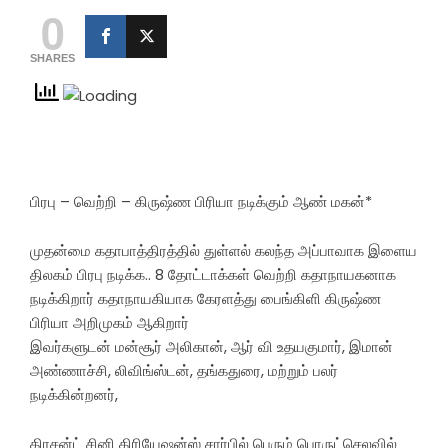
0
SHARES
பிரபு – வெற்றி – கிருஷ்ண பிரியா நடிக்கும் ஆண் மகன்*
முதன்மை கதாபாத்திரத்தில் துள்ளல் கலந்த அப்பாவாக இளைய
திலகம் பிரபு நடிக்க.. 8 தோட்டாக்கள் வெற்றி கதாநாயகனாக
நடிக்கிறார் கதாநாயகியாக கேரளத்து பைங்கிளி கிருஷ்ண
பிரியா அறிமுகம் ஆகிறார்
இவர்களுடன் மன்சூர் அலிகான், ஆர் வி உதயகுமார், இமான்
அண்ணாச்சி, லிவிங்ஸ்டன், தங்கதுரை, மற்றும் பலர்
நடிக்கின்றனர்,
கிரசன்ட் சினி கிரியேஷன்ஸ் சார்பில் பெரும் பொருட்செலவில்