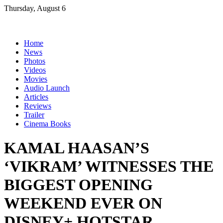
Skip
Thursday, August 6
to
content
Home
News
Photos
Videos
Movies
Audio Launch
Articles
Reviews
Trailer
Cinema Books
KAMAL HAASAN’S
‘VIKRAM’ WITNESSES THE
BIGGEST OPENING
WEEKEND EVER ON
DISNEY+ HOTSTAR