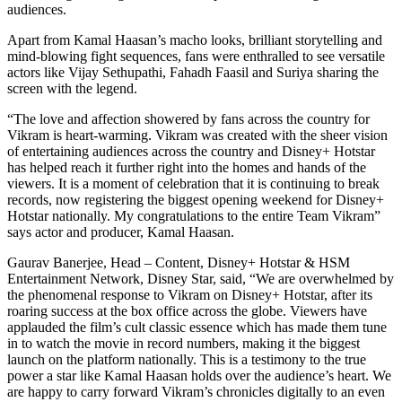
audiences.
Apart from Kamal Haasan’s macho looks, brilliant storytelling and
mind-blowing fight sequences, fans were enthralled to see versatile
actors like Vijay Sethupathi, Fahadh Faasil and Suriya sharing the
screen with the legend.
“The love and affection showered by fans across the country for
Vikram is heart-warming. Vikram was created with the sheer vision
of entertaining audiences across the country and Disney+ Hotstar
has helped reach it further right into the homes and hands of the
viewers. It is a moment of celebration that it is continuing to break
records, now registering the biggest opening weekend for Disney+
Hotstar nationally. My congratulations to the entire Team Vikram”
says actor and producer, Kamal Haasan.
Gaurav Banerjee, Head – Content, Disney+ Hotstar & HSM
Entertainment Network, Disney Star, said, “We are overwhelmed by
the phenomenal response to Vikram on Disney+ Hotstar, after its
roaring success at the box office across the globe. Viewers have
applauded the film’s cult classic essence which has made them tune
in to watch the movie in record numbers, making it the biggest
launch on the platform nationally. This is a testimony to the true
power a star like Kamal Haasan holds over the audience’s heart. We
are happy to carry forward Vikram’s chronicles digitally to an even