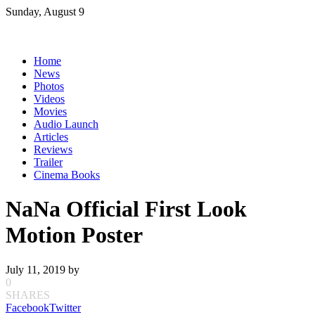
Skip
Sunday, August 9
to
content
Home
News
Photos
Videos
Movies
Audio Launch
Articles
Reviews
Trailer
Cinema Books
NaNa Official First Look
Motion Poster
July 11, 2019
by
0
SHARES
Facebook
Twitter