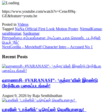
https://www.youtube.com/watch?v=CeneJ09q-
GE&feature=youtu.be
Posted in
Videos
Tagged
NaNa Official First Look Motion Poster
,
NirmalKumar
,
sarathkumar
,
Sasikumar
Prev
உண்மை சம்பவங்களை அடிப்படையாக கொண்ட படத்தின்
பெயர் ‘ரீல்’
Next
Gorilla – Moviebuff Character Intro – Accused No 1
Recent Posts
வாரணாசி- #VARANASI”- ‘ருத்ரா’வின் இரண்டு
பிரத்யேக புகைப்படங்கள்!
August 9, 2026
by
Raja Senthilnathan
யாஷின் ‘டாக்ஸிக்’ டிரெய்லர் வெளியானது!